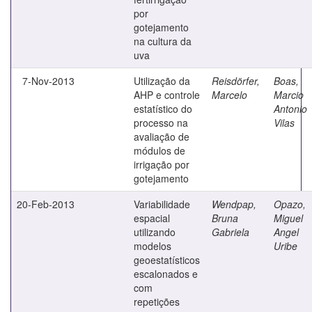
por
gotejamento
na cultura da
uva
7-Nov-2013
Utilização da
Reisdörfer,
Boas,
AHP e controle
Marcelo
Marcio
estatístico do
Antonio
processo na
Vilas
avaliação de
módulos de
irrigação por
gotejamento
20-Feb-2013
Variabilidade
Wendpap,
Opazo,
espacial
Bruna
Miguel
utilizando
Gabriela
Angel
modelos
Uribe
geoestatísticos
escalonados e
com
repetições