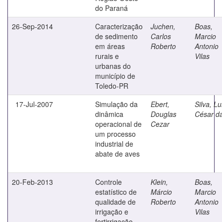
do Paraná
26-Sep-2014
Caracterização
Juchen,
Boas,
de sedimento
Carlos
Marcio
em áreas
Roberto
Antonio
rurais e
Vilas
urbanas do
município de
Toledo-PR
17-Jul-2007
Simulação da
Ebert,
Silva, Lu
dinâmica
Douglas
César d
operacional de
Cezar
um processo
industrial de
abate de aves
20-Feb-2013
Controle
Klein,
Boas,
estatístico de
Márcio
Marcio
qualidade de
Roberto
Antonio
irrigação e
Vilas
fertirrigação