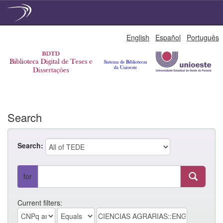
Skip
English
Español
Português
navigation
Search
Search:
for
Current filters: