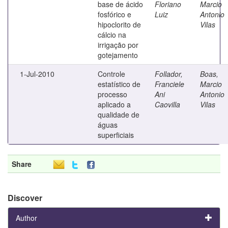
base de ácido
Floriano
Marcio
fosfórico e
Luiz
Antonio
hipoclorito de
Vilas
cálcio na
irrigação por
gotejamento
1-Jul-2010
Controle
Follador,
Boas,
estatístico de
Franciele
Marcio
processo
Ani
Antonio
aplicado a
Caovilla
Vilas
qualidade de
águas
superficiais
Share
Discover
Author