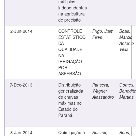
múltiplas
independentes
na agricultura
de precisão
2-Jun-2014
CONTROLE
Frigo, Jiam
Boas,
ESTATÍSTICO
Pires
Marcio
DA
Antonio
QUALIDADE
Vilas
NA
IRRIGAÇÃO
POR
ASPERSÃO
7-Dec-2013
Distribuição
Pansera,
Gomes,
generalizada
Wagner
Benedit
de chuvas
Alessandro
Martins
máximas no
Estado do
Paraná.
3-Jan-2014
Quimigação à
Suszek,
Boas,