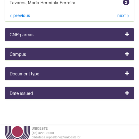
Tavares, Maria Hermínia Ferreira
2
< previous
next >
CNPq areas
Campus
Document type
Date issued
UNIOESTE
(45) 3220-3000
biblioteca.repositorio@unioeste.br