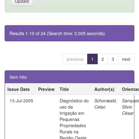
Results 1-10 of 24 (Search time: 0.005 seconds).
previous
1
2
3
next
Item hits:
Issue Date
Preview
Title
Author(s)
Orienta
13-Jul-2005
Diagnóstico do
Schonwald,
Sampaio
uso da
Celso
Silvio
Irrigação em
César
Pequenas
Propriedades
Rurais na
Região Oeste