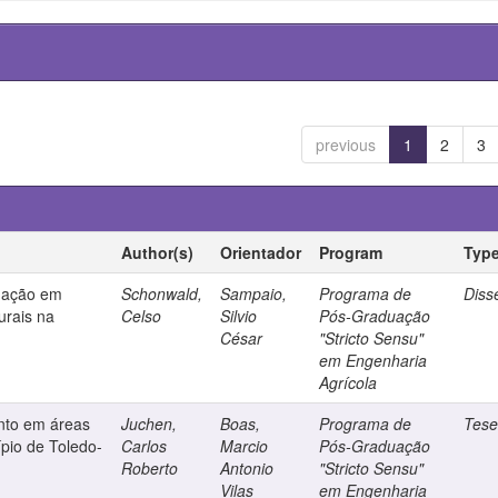
previous
1
2
3
Author(s)
Orientador
Program
Typ
igação em
Schonwald,
Sampaio,
Programa de
Diss
urais na
Celso
Silvio
Pós-Graduação
César
"Stricto Sensu"
em Engenharia
Agrícola
nto em áreas
Juchen,
Boas,
Programa de
Tes
ípio de Toledo-
Carlos
Marcio
Pós-Graduação
Roberto
Antonio
"Stricto Sensu"
Vilas
em Engenharia