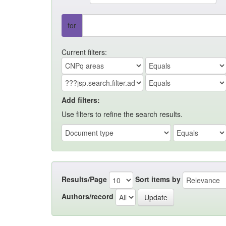
for
Current filters:
Add filters:
Use filters to refine the search results.
Results/Page
Sort items by
Authors/record