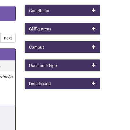
Contributor
CNPq areas
next
Campus
Document type
e
ertação
Date issued
e