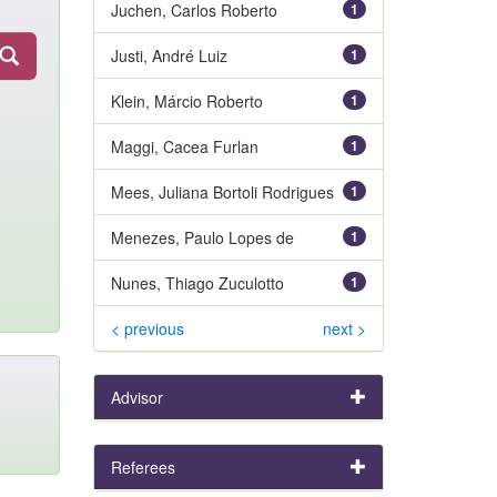
Juchen, Carlos Roberto
1
Justi, André Luiz
1
Klein, Márcio Roberto
1
Maggi, Cacea Furlan
1
Mees, Juliana Bortoli Rodrigues
1
Menezes, Paulo Lopes de
1
Nunes, Thiago Zuculotto
1
< previous
next >
Advisor
Referees