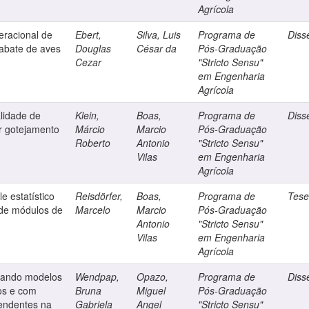
Agrícola
eracional de
Ebert,
Silva, Luis
Programa de
Diss
 abate de aves
Douglas
César da
Pós-Graduação
Cezar
"Stricto Sensu"
em Engenharia
Agrícola
alidade de
Klein,
Boas,
Programa de
Diss
or gotejamento
Márcio
Marcio
Pós-Graduação
Roberto
Antonio
"Stricto Sensu"
Vilas
em Engenharia
Agrícola
e estatístico
Reisdörfer,
Boas,
Programa de
Tes
 de módulos de
Marcelo
Marcio
Pós-Graduação
Antonio
"Stricto Sensu"
Vilas
em Engenharia
Agrícola
lizando modelos
Wendpap,
Opazo,
Programa de
Diss
os e com
Bruna
Miguel
Pós-Graduação
pendentes na
Gabriela
Angel
"Stricto Sensu"