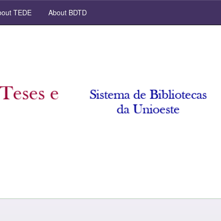
out TEDE
About BDTD