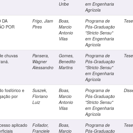
Uribe
em Engenharia
Agrícola
 DA
Frigo, Jiam
Boas,
Programa de
Tes
ÃO POR
Pires
Marcio
Pós-Graduação
Antonio
"Stricto Sensu"
Vilas
em Engenharia
Agrícola
 de chuvas
Pansera,
Gomes,
Programa de
Tes
raná.
Wagner
Benedito
Pós-Graduação
Alessandro
Martins
"Stricto Sensu"
em Engenharia
Agrícola
o fosfórico e
Suszek,
Boas,
Programa de
Diss
igação por
Floriano
Marcio
Pós-Graduação
Luiz
Antonio
"Stricto Sensu"
Vilas
em Engenharia
Agrícola
ocesso aplicado
Follador,
Boas,
Programa de
Tes
ficiais
Franciele
Marcio
Pós-Graduação