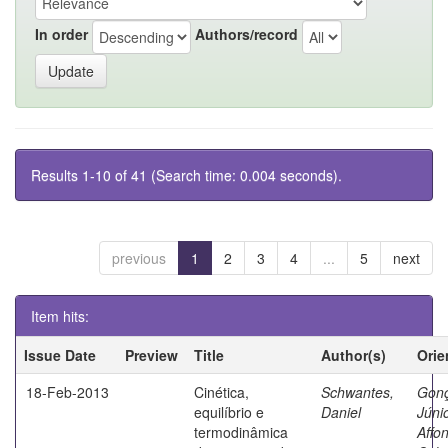
In order
Authors/record
Results 1-10 of 41 (Search time: 0.004 seconds).
previous
1
2
3
4
...
5
next
Item hits:
Issue Date
Preview
Title
Author(s)
Orie
18-Feb-2013
Cinética,
Schwantes,
Gonç
equilíbrio e
Daniel
Júnio
termodinâmica
Affo