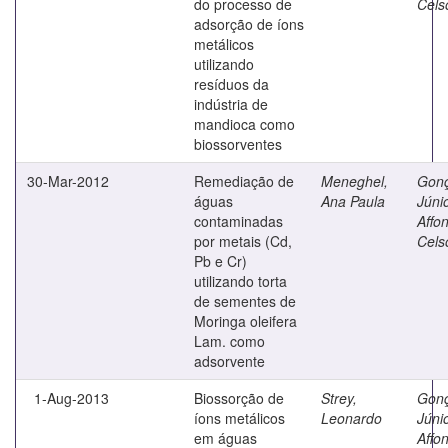
do processo de
Cels
adsorção de íons
metálicos
utilizando
resíduos da
indústria de
mandioca como
biossorventes
30-Mar-2012
Remediação de
Meneghel,
Gonç
águas
Ana Paula
Júnio
contaminadas
Affo
por metais (Cd,
Cels
Pb e Cr)
utilizando torta
de sementes de
Moringa oleifera
Lam. como
adsorvente
1-Aug-2013
Biossorção de
Strey,
Gonç
íons metálicos
Leonardo
Júnio
em águas
Affo