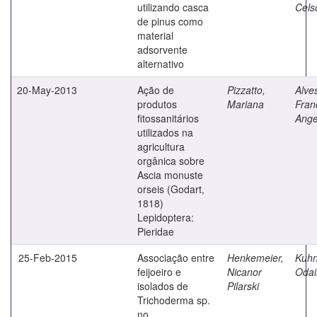
utilizando casca
Cels
de pinus como
material
adsorvente
alternativo
20-May-2013
Ação de
Pizzatto,
Alves
produtos
Mariana
Fran
fitossanitários
Ange
utilizados na
agricultura
orgânica sobre
Ascia monuste
orseis (Godart,
1818)
Lepidoptera:
Pieridae
25-Feb-2015
Associação entre
Henkemeier,
Kuhn
feijoeiro e
Nicanor
Odai
isolados de
Pilarski
Trichoderma sp.
no