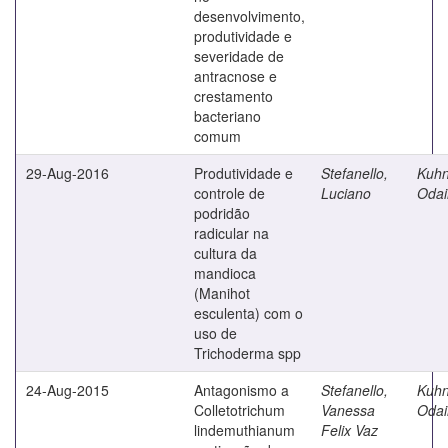
desenvolvimento,
produtividade e
severidade de
antracnose e
crestamento
bacteriano
comum
29-Aug-2016
Produtividade e
Stefanello,
Kuhn
controle de
Luciano
Odai
podridão
radicular na
cultura da
mandioca
(Manihot
esculenta) com o
uso de
Trichoderma spp
24-Aug-2015
Antagonismo a
Stefanello,
Kuhn
Colletotrichum
Vanessa
Odai
lindemuthianum
Felix Vaz