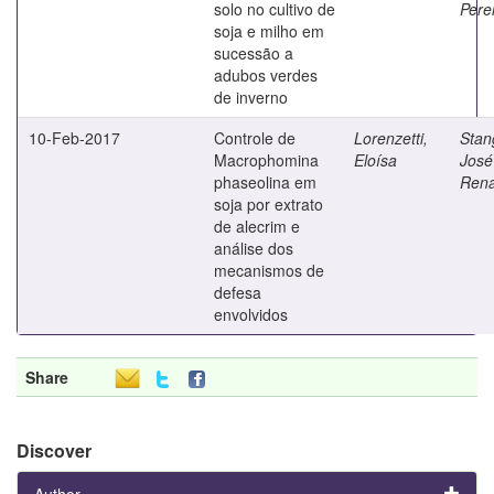
solo no cultivo de
Pere
soja e milho em
sucessão a
adubos verdes
de inverno
10-Feb-2017
Controle de
Lorenzetti,
Stang
Macrophomina
Eloísa
José
phaseolina em
Rena
soja por extrato
de alecrim e
análise dos
mecanismos de
defesa
envolvidos
Share
Discover
Author