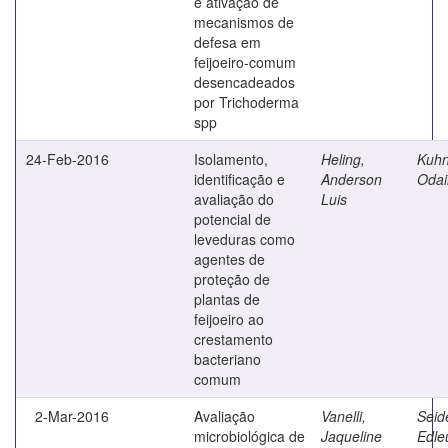
e ativação de
mecanismos de
defesa em
feijoeiro-comum
desencadeados
por Trichoderma
spp
24-Feb-2016
Isolamento,
Heling,
Kuhn
identificação e
Anderson
Odai
avaliação do
Luis
potencial de
leveduras como
agentes de
proteção de
plantas de
feijoeiro ao
crestamento
bacteriano
comum
2-Mar-2016
Avaliação
Vanelli,
Seide
microbiológica de
Jaqueline
Edle