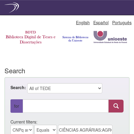
Skip
English
Español
Português
navigation
Search
Search:
for
Current filters: