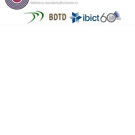
biblioteca.repositorio@unioeste.br