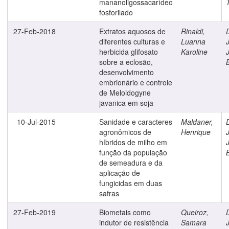
mananoligossacarídeo
fosforilado
27-Feb-2018
Extratos aquosos de
Rinaldi,
diferentes culturas e
Luanna
J
herbicida glifosato
Karoline
sobre a eclosão,
desenvolvimento
embrionário e controle
de Meloidogyne
javanica em soja
10-Jul-2015
Sanidade e caracteres
Maldaner,
agronômicos de
Henrique
J
híbridos de milho em
função da população
de semeadura e da
aplicação de
fungicidas em duas
safras
27-Feb-2019
Biometais como
Queiroz,
indutor de resistência
Samara
J