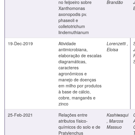
no feijoeiro sobre
Brandão
Xanthomonas
axonopodis pv.
phaseoli e
colletotrichum
lindemuthianum
19-Dec-2019
Atividade
Lorenzetti ,
antimicrobiana,
Eloisa
elaboração de escalas
diagramáticas,
caracteres
agronômicos e
manejo de doenças
em milho por produtos
à base de cálcio,
cobre, manganês e
zinco
25-Feb-2021
Relações entre
Kashiwaqui
atributos físico-
, Marcos
químicos do solo e de
Massuo
Pratylenchus