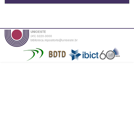
UNIOESTE
(45) 3220-3000
biblioteca.repositorio@unioeste.br