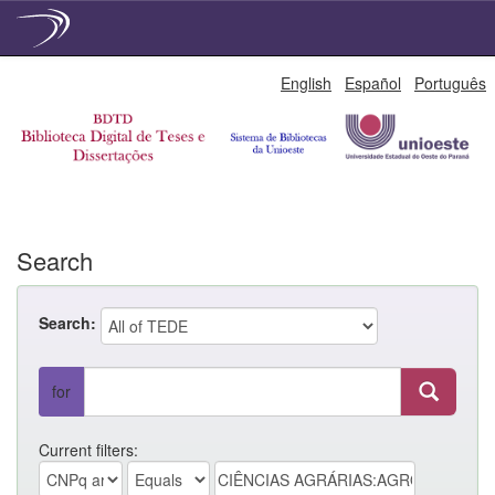
Skip
English
Español
Português
navigation
Search
Search:
for
Current filters: