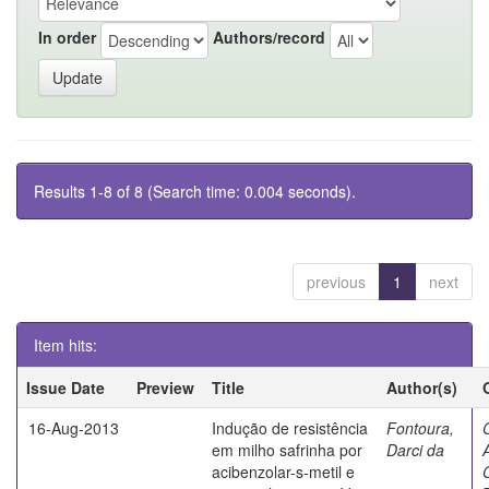
In order
Authors/record
Results 1-8 of 8 (Search time: 0.004 seconds).
previous
1
next
Item hits:
Issue Date
Preview
Title
Author(s)
16-Aug-2013
Indução de resistência
Fontoura,
em milho safrinha por
Darci da
acibenzolar-s-metil e