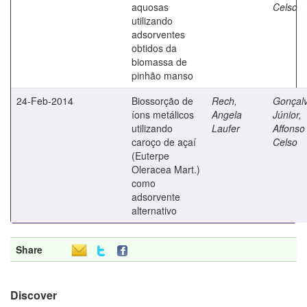
aquosas
Celso
utilizando
adsorventes
obtidos da
biomassa de
pinhão manso
24-Feb-2014
Biossorção de
Rech,
Gonçal
íons metálicos
Angela
Júnior,
utilizando
Laufer
Affonso
caroço de açaí
Celso
(Euterpe
Oleracea Mart.)
como
adsorvente
alternativo
Share
Discover