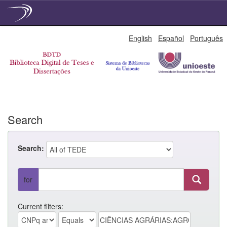
Skip
English
Español
Português
navigation
Search
Search:
for
Current filters: