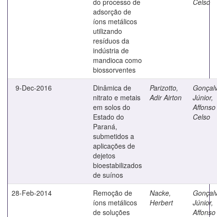
do processo de
Celso
adsorção de
íons metálicos
utilizando
resíduos da
indústria de
mandioca como
biossorventes
9-Dec-2016
Dinâmica de
Parizotto,
Gonçal
nitrato e metais
Adir Airton
Júnior,
em solos do
Affonso
Estado do
Celso
Paraná,
submetidos a
aplicações de
dejetos
bioestabilizados
de suínos
28-Feb-2014
Remoção de
Nacke,
Gonçal
íons metálicos
Herbert
Júnior,
de soluções
Affonso