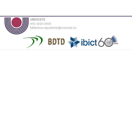
UNIOESTE
(45) 3220-3000
biblioteca.repositorio@unioeste.br