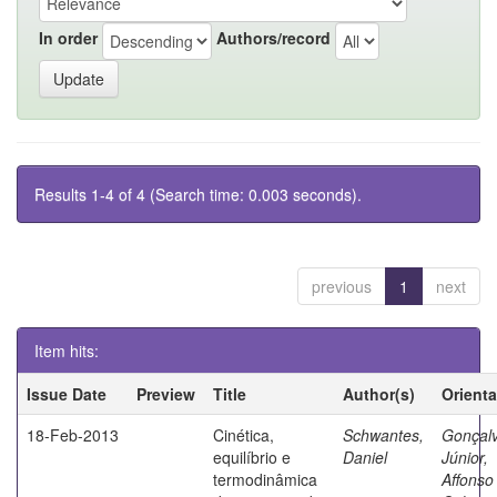
In order
Authors/record
Results 1-4 of 4 (Search time: 0.003 seconds).
previous
1
next
Item hits:
Issue Date
Preview
Title
Author(s)
Orient
18-Feb-2013
Cinética,
Schwantes,
Gonçal
equilíbrio e
Daniel
Júnior,
termodinâmica
Affonso