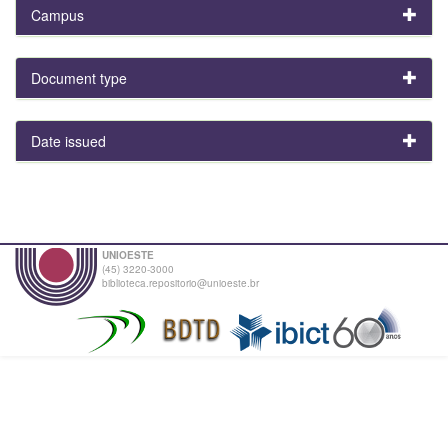
Campus
Document type
Date issued
UNIOESTE
(45) 3220-3000
biblioteca.repositorio@unioeste.br