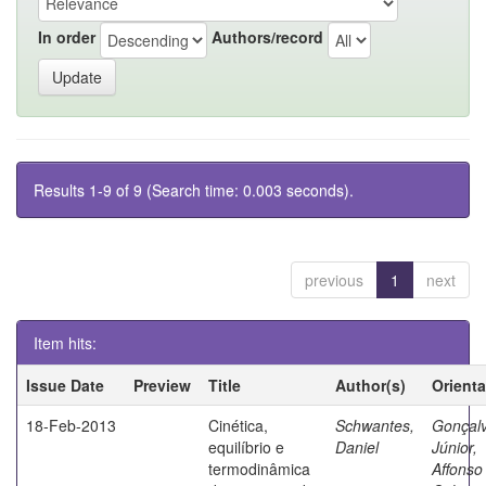
In order
Authors/record
Results 1-9 of 9 (Search time: 0.003 seconds).
previous
1
next
Item hits:
Issue Date
Preview
Title
Author(s)
Orient
18-Feb-2013
Cinética,
Schwantes,
Gonçal
equilíbrio e
Daniel
Júnior,
termodinâmica
Affonso