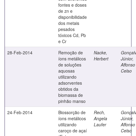
fontes e doses
de zn e
disponibilidade
dos metais
pesados
tóxicos Cd, Pb
e Cr
28-Feb-2014
Remoção de
Nacke,
Gonçal
íons metálicos
Herbert
Júnior,
de soluções
Affonso
aquosas
Celso
utilizando
adsorventes
obtidos da
biomassa de
pinhão manso
24-Feb-2014
Biossorção de
Rech,
Gonçal
íons metálicos
Angela
Júnior,
utilizando
Laufer
Affonso
caroço de açaí
Celso