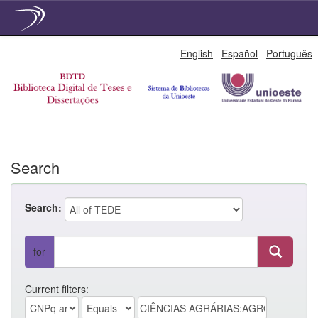
Skip
English
Español
Português
navigation
Search
Search:
for
Current filters: