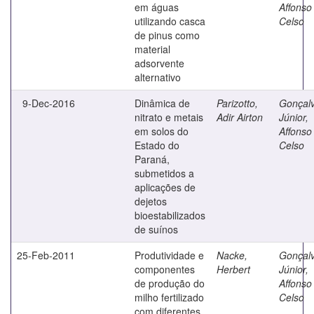
em águas
Affonso
utilizando casca
Celso
de pinus como
material
adsorvente
alternativo
9-Dec-2016
Dinâmica de
Parizotto,
Gonçal
nitrato e metais
Adir Airton
Júnior,
em solos do
Affonso
Estado do
Celso
Paraná,
submetidos a
aplicações de
dejetos
bioestabilizados
de suínos
25-Feb-2011
Produtividade e
Nacke,
Gonçal
componentes
Herbert
Júnior,
de produção do
Affonso
milho fertilizado
Celso
com diferentes