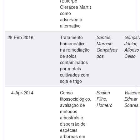
(Euterpe
Oleracea Mart.)
como
adsorvente
alternativo
29-Feb-2016
Tratamento
Santos,
Gonçal
homeopático
Marcelo
Júnior,
na remediação
Gonçalves
Affonso
de solos
dos
Celso
contaminados
por metais
cultivados com
soja e trigo
4-Apr-2014
Censo
Scalon
Vasconc
fitossociológico,
Filho,
Edmar
avaliação de
Homero
Soares
métodos
amostrais e
dispersão de
espécies
arbóreas em