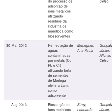
do processo de
Celso
adsorção de
íons metálicos
utilizando
resíduos da
indústria de
mandioca como
biossorventes
30-Mar-2012
Remediação de
Meneghel,
Gonçal
águas
Ana Paula
Júnior,
contaminadas
Affonso
por metais (Cd,
Celso
Pb e Cr)
utilizando torta
de sementes
de Moringa
oleifera Lam.
como
adsorvente
1-Aug-2013
Biossorção de
Strey,
Gonçal
íons metálicos
Leonardo
Júnior,