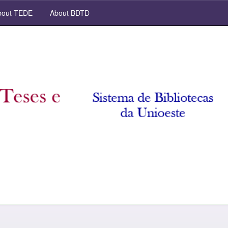
out TEDE
About BDTD