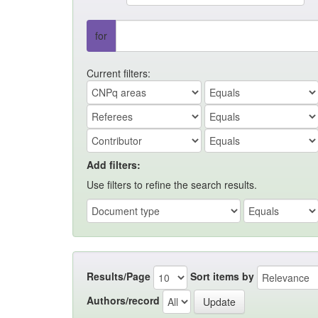
for
Current filters:
Add filters:
Use filters to refine the search results.
Results/Page
Sort items by
Authors/record