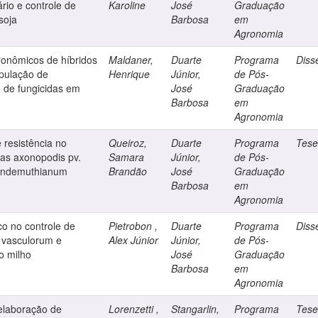
rio e controle de
Karoline
José
Graduação
soja
Barbosa
em
Agronomia
ronômicos de híbridos
Maldaner,
Duarte
Programa
Diss
pulação de
Henrique
Júnior,
de Pós-
 de fungicidas em
José
Graduação
Barbosa
em
Agronomia
 resistência no
Queiroz,
Duarte
Programa
Tes
nas axonopodis pv.
Samara
Júnior,
de Pós-
 lindemuthianum
Brandão
José
Graduação
Barbosa
em
Agronomia
o no controle de
Pietrobon ,
Duarte
Programa
Diss
 vasculorum e
Alex Júnior
Júnior,
de Pós-
o milho
José
Graduação
Barbosa
em
Agronomia
 elaboração de
Lorenzetti ,
Stangarlin,
Programa
Tes