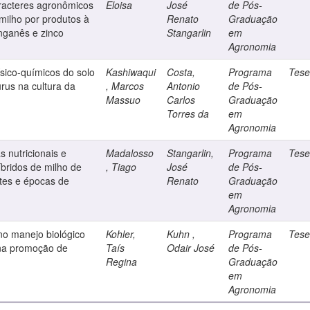
aracteres agronômicos
Eloisa
José
de Pós-
ilho por produtos à
Renato
Graduação
nganês e zinco
Stangarlin
em
Agronomia
ísico-químicos do solo
Kashiwaqui
Costa,
Programa
Tes
rus na cultura da
, Marcos
Antonio
de Pós-
Massuo
Carlos
Graduação
Torres da
em
Agronomia
s nutricionais e
Madalosso
Stangarlin,
Programa
Tes
bridos de milho de
, Tiago
José
de Pós-
tes e épocas de
Renato
Graduação
em
Agronomia
no manejo biológico
Kohler,
Kuhn ,
Programa
Tes
 na promoção de
Taís
Odair José
de Pós-
Regina
Graduação
em
Agronomia