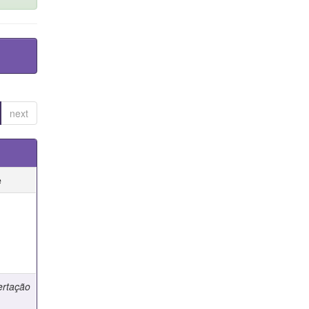
next
e
e
ertação