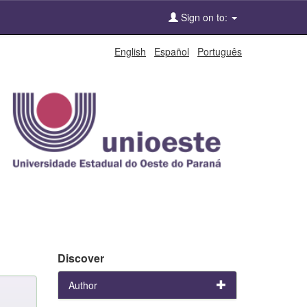
Sign on to:
English
Español
Português
Discover
Author