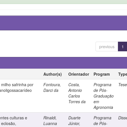
previous
1
Author(s)
Orientador
Program
Typ
 milho safrinha por
Fontoura,
Costa,
Programa
Tes
anoligossacarídeo
Darci da
Antonio
de Pós-
Carlos
Graduação
Torres da
em
Agronomia
entes culturas e
Rinaldi,
Duarte
Programa
Diss
a eclosão,
Luanna
Júnior,
de Pós-