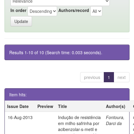
In order
Authors/record
Results 1-10 of 10 (Search time: 0.003 seconds).
previous
1
next
Item hits:
Issue Date
Preview
Title
Author(s)
16-Aug-2013
Indução de resistência
Fontoura,
em milho safrinha por
Darci da
acibenzolar-s-metil e