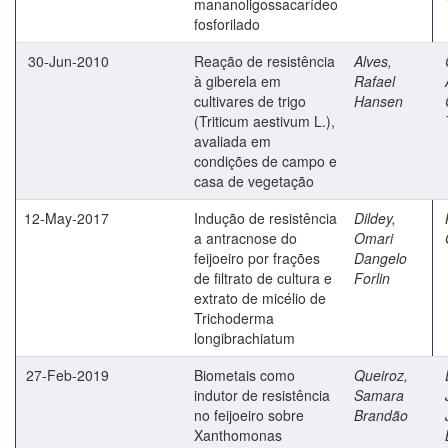
mananoligossacarídeo
fosforilado
30-Jun-2010
Reação de resistência
Alves,
à giberela em
Rafael
cultivares de trigo
Hansen
(Triticum aestivum L.),
avaliada em
condições de campo e
casa de vegetação
12-May-2017
Indução de resistência
Dildey,
a antracnose do
Omari
feijoeiro por frações
Dangelo
de filtrato de cultura e
Forlin
extrato de micélio de
Trichoderma
longibrachiatum
27-Feb-2019
Biometais como
Queiroz,
indutor de resistência
Samara
no feijoeiro sobre
Brandão
Xanthomonas