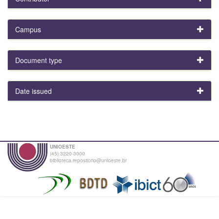
Campus
Document type
Date issued
UNIOESTE
(45) 3220-3000
biblioteca.repositorio@unioeste.br