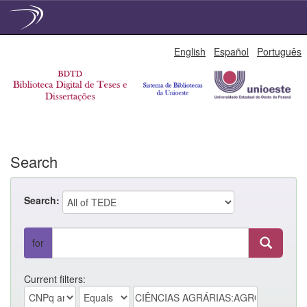
Skip
English
Español
Português
navigation
Search
Search:
for
Current filters: