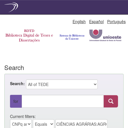
Skip
English
Español
Português
navigation
Search
Search:
for
Current filters: