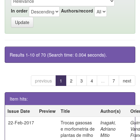
In order
Authors/record
Results 1-10 of 70 (Search time: 0.004 seconds).
previous
1
2
3
4
...
7
next
Item hits:
Issue Date
Preview
Title
Author(s)
Orie
22-Feb-2017
Trocas gasosas
Inagaki,
Guim
e morfometria de
Adriano
Vand
plantas de milho
Mitio
Fran