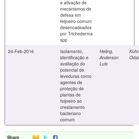
e ativação de
mecanismos de
defesa em
feijoeiro-comum
desencadeados
por Trichoderma
spp
24-Feb-2016
Isolamento,
Heling,
Kuhn
identificação e
Anderson
Odai
avaliação do
Luis
potencial de
leveduras como
agentes de
proteção de
plantas de
feijoeiro ao
crestamento
bacteriano
comum
Share