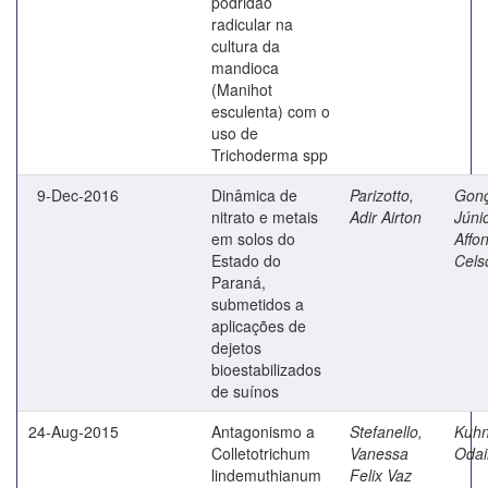
podridão
radicular na
cultura da
mandioca
(Manihot
esculenta) com o
uso de
Trichoderma spp
9-Dec-2016
Dinâmica de
Parizotto,
Gonç
nitrato e metais
Adir Airton
Júnio
em solos do
Affo
Estado do
Cels
Paraná,
submetidos a
aplicações de
dejetos
bioestabilizados
de suínos
24-Aug-2015
Antagonismo a
Stefanello,
Kuhn
Colletotrichum
Vanessa
Odai
lindemuthianum
Felix Vaz