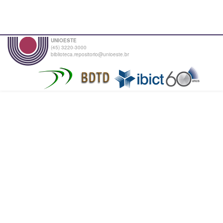
UNIOESTE
(45) 3220-3000
biblioteca.repositorio@unioeste.br