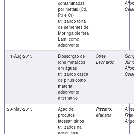
contaminadas
Affo
por metais (Cd,
Cels
Pb e Cr)
utilizando torta
de sementes de
Moringa oleifera
Lam. como
adsorvente
1-Aug-2013
Biossorção de
Strey,
Gonç
íons metálicos
Leonardo
Júnio
em águas
Affo
utilizando casca
Cels
de pinus como
material
adsorvente
alternativo
20-May-2013
Ação de
Pizzatto,
Alves
produtos
Mariana
Fran
fitossanitários
Ange
utilizados na
agricultura