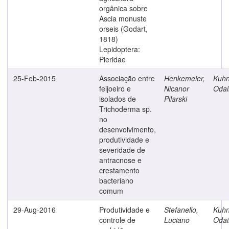
orgânica sobre
Ascia monuste
orseis (Godart,
1818)
Lepidoptera:
Pieridae
25-Feb-2015
Associação entre
Henkemeier,
Kuhn
feijoeiro e
Nicanor
Odai
isolados de
Pilarski
Trichoderma sp.
no
desenvolvimento,
produtividade e
severidade de
antracnose e
crestamento
bacteriano
comum
29-Aug-2016
Produtividade e
Stefanello,
Kuhn
controle de
Luciano
Odai