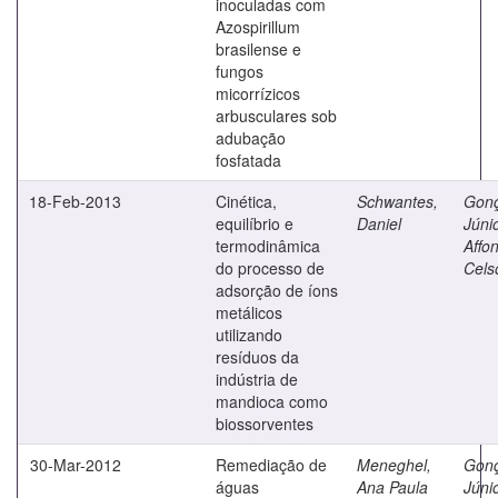
inoculadas com
Azospirillum
brasilense e
fungos
micorrízicos
arbusculares sob
adubação
fosfatada
18-Feb-2013
Cinética,
Schwantes,
Gonç
equilíbrio e
Daniel
Júnio
termodinâmica
Affo
do processo de
Cels
adsorção de íons
metálicos
utilizando
resíduos da
indústria de
mandioca como
biossorventes
30-Mar-2012
Remediação de
Meneghel,
Gonç
águas
Ana Paula
Júnio