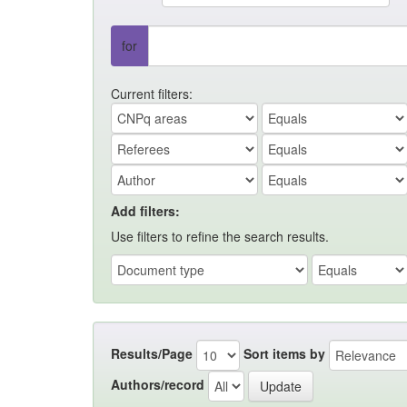
for
Current filters:
Add filters:
Use filters to refine the search results.
Results/Page
Sort items by
Authors/record