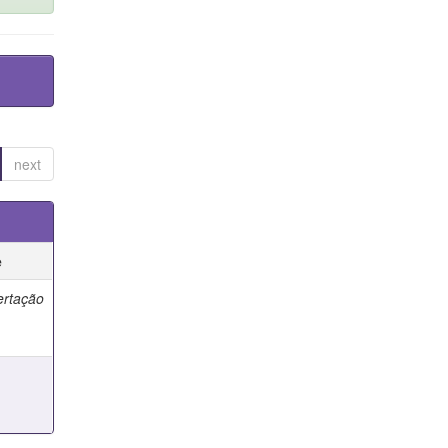
next
e
ertação
e