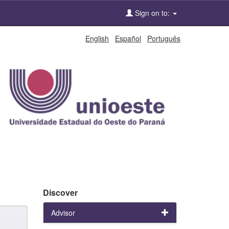
Sign on to:
English
Español
Português
Discover
Advisor