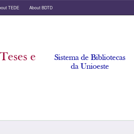
out TEDE
About BDTD