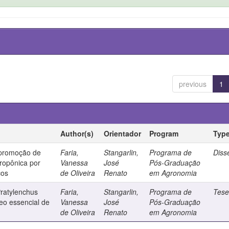
previous
1
Author(s)
Orientador
Program
Typ
 promoção de
Faria,
Stangarlin,
Programa de
Diss
ropônica por
Vanessa
José
Pós-Graduação
cos
de Oliveira
Renato
em Agronomia
Pratylenchus
Faria,
Stangarlin,
Programa de
Tes
eo essencial de
Vanessa
José
Pós-Graduação
de Oliveira
Renato
em Agronomia