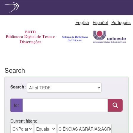
Skip
English
Español
Português
navigation
Search
Search:
for
Current filters: