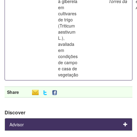
à giberela
Torres da
em
cultivares
de trigo
(Triticum
aestivum
L.),
avaliada
em
condições
de campo
e casa de
vegetação
Share
Discover
Advisor