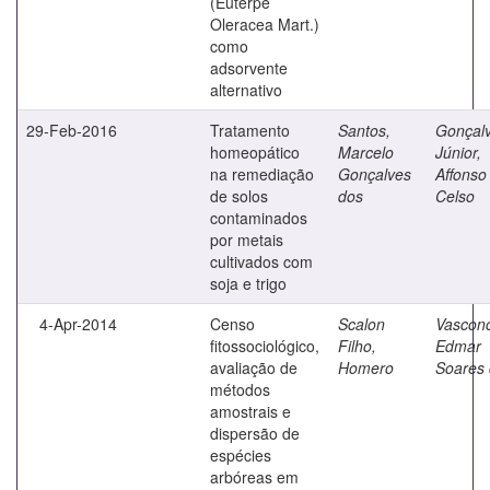
(Euterpe
Oleracea Mart.)
como
adsorvente
alternativo
29-Feb-2016
Tratamento
Santos,
Gonçal
homeopático
Marcelo
Júnior,
na remediação
Gonçalves
Affonso
de solos
dos
Celso
contaminados
por metais
cultivados com
soja e trigo
4-Apr-2014
Censo
Scalon
Vasconc
fitossociológico,
Filho,
Edmar
avaliação de
Homero
Soares
métodos
amostrais e
dispersão de
espécies
arbóreas em