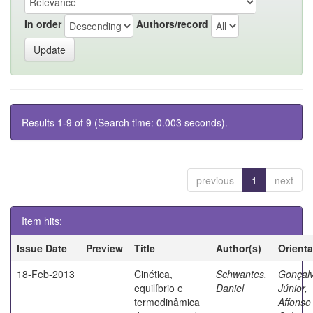
In order
Authors/record
Results 1-9 of 9 (Search time: 0.003 seconds).
previous
1
next
Item hits:
Issue Date
Preview
Title
Author(s)
Orient
18-Feb-2013
Cinética,
Schwantes,
Gonçal
equilíbrio e
Daniel
Júnior,
termodinâmica
Affonso