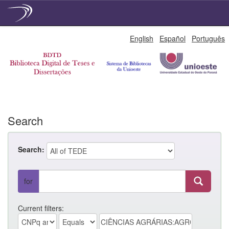
Skip
English
Español
Português
navigation
Search
Search:
for
Current filters: