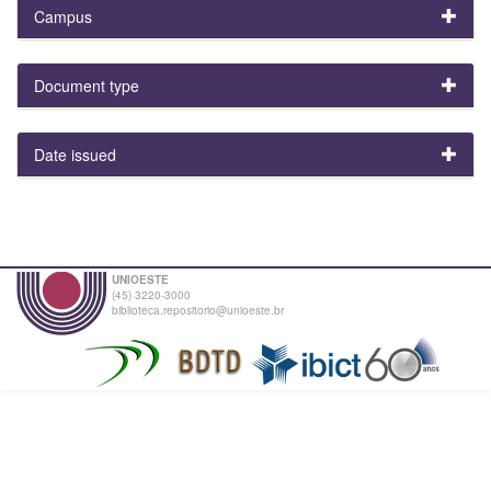
Campus
Document type
Date issued
UNIOESTE
(45) 3220-3000
biblioteca.repositorio@unioeste.br