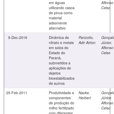
em águas
Affonso
utilizando casca
Celso
de pinus como
material
adsorvente
alternativo
9-Dec-2016
Dinâmica de
Parizotto,
Gonçal
nitrato e metais
Adir Airton
Júnior,
em solos do
Affonso
Estado do
Celso
Paraná,
submetidos a
aplicações de
dejetos
bioestabilizados
de suínos
25-Feb-2011
Produtividade e
Nacke,
Gonçal
componentes
Herbert
Júnior,
de produção do
Affonso
milho fertilizado
Celso
com diferentes