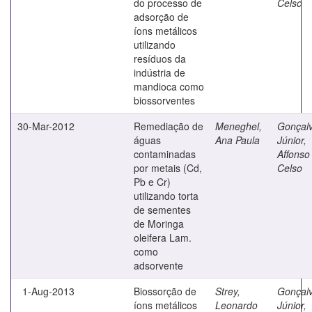
do processo de
Celso
adsorção de
íons metálicos
utilizando
resíduos da
indústria de
mandioca como
biossorventes
30-Mar-2012
Remediação de
Meneghel,
Gonçal
águas
Ana Paula
Júnior,
contaminadas
Affonso
por metais (Cd,
Celso
Pb e Cr)
utilizando torta
de sementes
de Moringa
oleifera Lam.
como
adsorvente
1-Aug-2013
Biossorção de
Strey,
Gonçal
íons metálicos
Leonardo
Júnior,