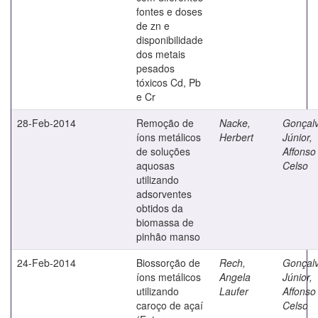
fontes e doses
de zn e
disponibilidade
dos metais
pesados
tóxicos Cd, Pb
e Cr
28-Feb-2014
Remoção de
Nacke,
Gonçal
íons metálicos
Herbert
Júnior,
de soluções
Affonso
aquosas
Celso
utilizando
adsorventes
obtidos da
biomassa de
pinhão manso
24-Feb-2014
Biossorção de
Rech,
Gonçal
íons metálicos
Angela
Júnior,
utilizando
Laufer
Affonso
caroço de açaí
Celso