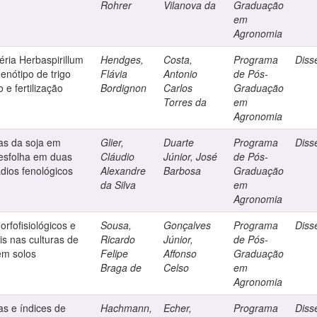
Rohrer
Vilanova da
Graduação
em
Agronomia
éria Herbaspirillum
Hendges,
Costa,
Programa
Diss
enótipo de trigo
Flávia
Antonio
de Pós-
 e fertilização
Bordignon
Carlos
Graduação
Torres da
em
Agronomia
as da soja em
Glier,
Duarte
Programa
Diss
desfolha em duas
Cláudio
Júnior, José
de Pós-
ádios fenológicos
Alexandre
Barbosa
Graduação
da Silva
em
Agronomia
orfofisiológicos e
Sousa,
Gonçalves
Programa
Diss
is nas culturas de
Ricardo
Júnior,
de Pós-
em solos
Felipe
Affonso
Graduação
Braga de
Celso
em
Agronomia
as e índices de
Hachmann,
Echer,
Programa
Diss