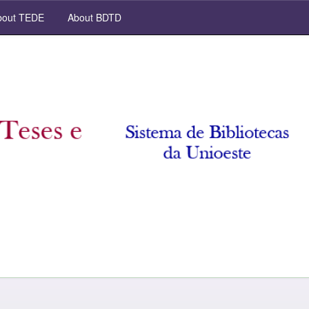
out TEDE
About BDTD