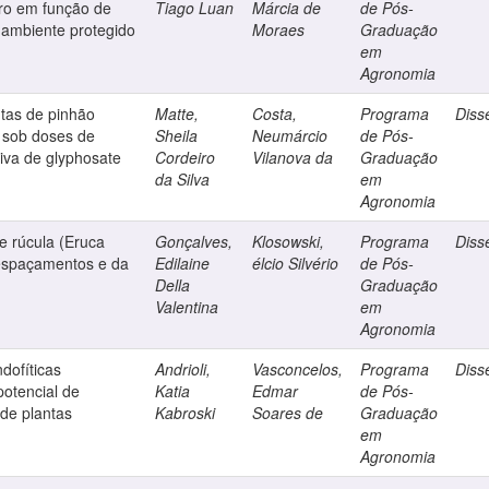
iro em função de
Tiago Luan
Márcia de
de Pós-
ambiente protegido
Moraes
Graduação
em
Agronomia
ntas de pinhão
Matte,
Costa,
Programa
Diss
 sob doses de
Sheila
Neumárcio
de Pós-
riva de glyphosate
Cordeiro
Vilanova da
Graduação
da Silva
em
Agronomia
e rúcula (Eruca
Gonçalves,
Klosowski,
Programa
Diss
 espaçamentos e da
Edilaine
élcio Silvério
de Pós-
Della
Graduação
Valentina
em
Agronomia
dofíticas
Andrioli,
Vasconcelos,
Programa
Diss
otencial de
Katia
Edmar
de Pós-
de plantas
Kabroski
Soares de
Graduação
em
Agronomia