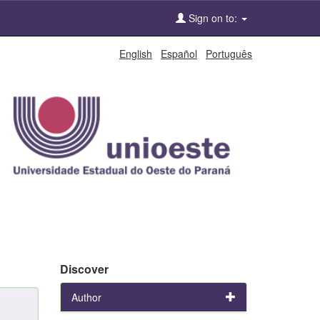
Sign on to:
English
Español
Português
Discover
Author