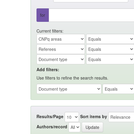
for
Current filters:
Add filters:
Use filters to refine the search results.
Results/Page
Sort items by
Authors/record