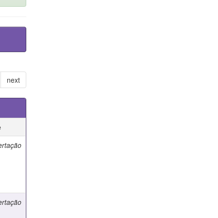
next
e
ertação
ertação