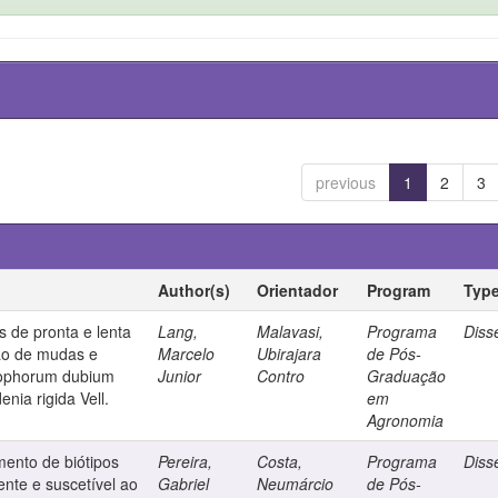
previous
1
2
3
Author(s)
Orientador
Program
Typ
s de pronta e lenta
Lang,
Malavasi,
Programa
Diss
ção de mudas e
Marcelo
Ubirajara
de Pós-
ltophorum dubium
Junior
Contro
Graduação
nia rigida Vell.
em
Agronomia
ento de biótipos
Pereira,
Costa,
Programa
Diss
tente e suscetível ao
Gabriel
Neumárcio
de Pós-