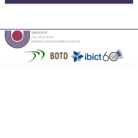
UNIOESTE
(45) 3220-3000
biblioteca.repositorio@unioeste.br