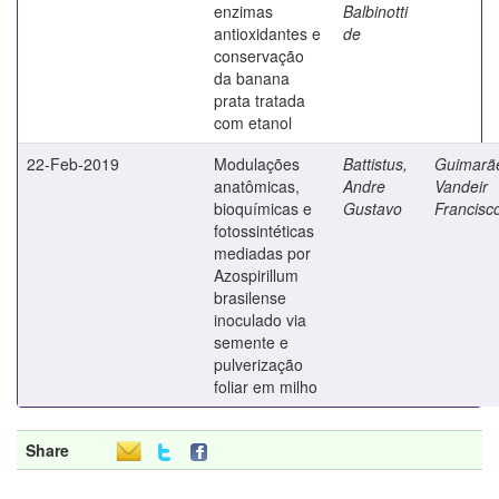
enzimas
Balbinotti
antioxidantes e
de
conservação
da banana
prata tratada
com etanol
22-Feb-2019
Modulações
Battistus,
Guimarã
anatômicas,
Andre
Vandeir
bioquímicas e
Gustavo
Francisc
fotossintéticas
mediadas por
Azospirillum
brasilense
inoculado via
semente e
pulverização
foliar em milho
Share