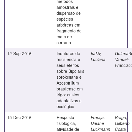
métodos
amostrais e
dispersão de
espécies
arbóreas em
fragmento de
mata de
cerrado
12-Sep-2016
Indutores de
Iurkiv,
Guimarã
resistência e
Luciana
Vandeir
seus efeitos
Francisc
sobre Bipolaris
sorokiniana e
Azospirillum
brasilense em
trigo: custos
adaptativos e
ecológico
15-Dec-2016
Resposta
França,
Braga,
fisiológica,
Daiane
Gilberto
atividade de
Luckmann
Costa