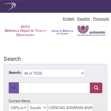
Skip
English
Español
Português
navigation
Search
Search:
for
Current filters: