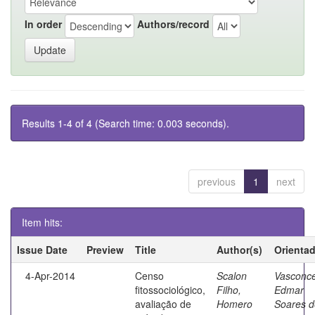
In order
Authors/record
Results 1-4 of 4 (Search time: 0.003 seconds).
previous
1
next
Item hits:
Issue Date
Preview
Title
Author(s)
Orienta
4-Apr-2014
Censo
Scalon
Vasconce
fitossociológico,
Filho,
Edmar
avaliação de
Homero
Soares d