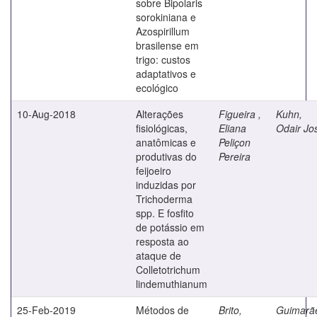
sobre Bipolaris
sorokiniana e
Azospirillum
brasilense em
trigo: custos
adaptativos e
ecológico
10-Aug-2018
Alterações
Figueira ,
Kuhn,
fisiológicas,
Eliana
Odair Jo
anatômicas e
Peliçon
produtivas do
Pereira
feijoeiro
induzidas por
Trichoderma
spp. E fosfito
de potássio em
resposta ao
ataque de
Colletotrichum
lindemuthianum
25-Feb-2019
Métodos de
Brito,
Guimarã