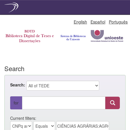
Skip
English
Español
Português
navigation
Search
Search:
for
Current filters: