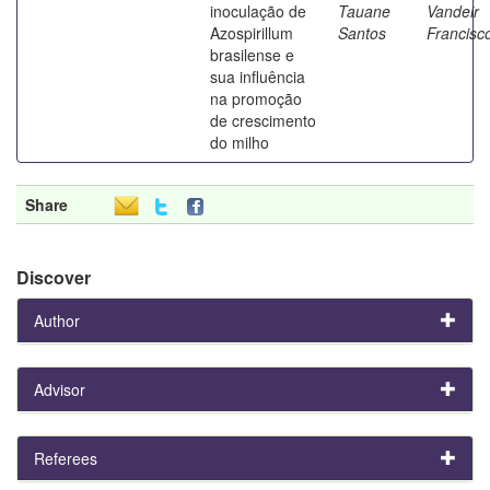
inoculação de
Tauane
Vandeir
Azospirillum
Santos
Francisc
brasilense e
sua influência
na promoção
de crescimento
do milho
Share
Discover
Author
Advisor
Referees