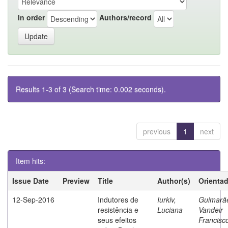
In order
Authors/record
Results 1-3 of 3 (Search time: 0.002 seconds).
previous
1
next
Item hits:
Issue Date
Preview
Title
Author(s)
Orienta
12-Sep-2016
Indutores de
Iurkiv,
Guimarã
resistência e
Luciana
Vandeir
seus efeitos
Francisc