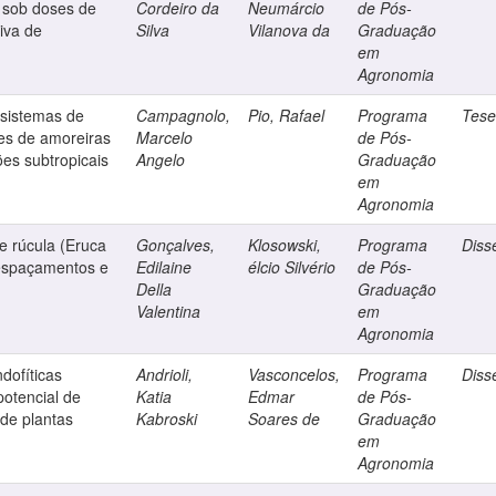
 sob doses de
Cordeiro da
Neumárcio
de Pós-
iva de
Silva
Vilanova da
Graduação
em
Agronomia
 sistemas de
Campagnolo,
Pio, Rafael
Programa
Tes
res de amoreiras
Marcelo
de Pós-
ões subtropicais
Angelo
Graduação
em
Agronomia
e rúcula (Eruca
Gonçalves,
Klosowski,
Programa
Diss
 espaçamentos e
Edilaine
élcio Silvério
de Pós-
Della
Graduação
Valentina
em
Agronomia
dofíticas
Andrioli,
Vasconcelos,
Programa
Diss
otencial de
Katia
Edmar
de Pós-
de plantas
Kabroski
Soares de
Graduação
em
Agronomia