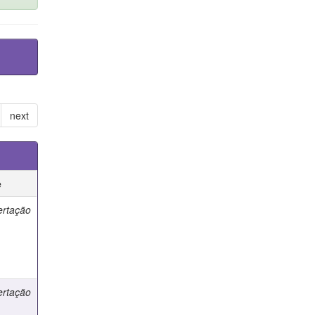
next
e
ertação
ertação