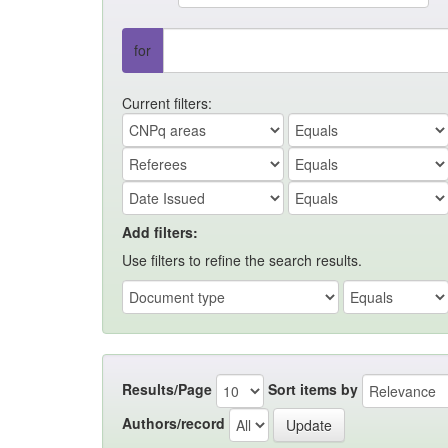
for
Current filters:
Add filters:
Use filters to refine the search results.
Results/Page
Sort items by
Authors/record