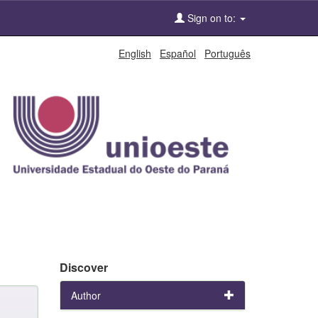
Sign on to:
English
Español
Português
Discover
Author