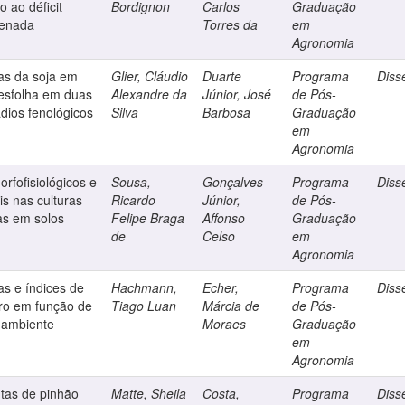
o ao déficit
Bordignon
Carlos
Graduação
ogenada
Torres da
em
Agronomia
as da soja em
Glier, Cláudio
Duarte
Programa
Diss
desfolha em duas
Alexandre da
Júnior, José
de Pós-
ádios fenológicos
Silva
Barbosa
Graduação
em
Agronomia
orfofisiológicos e
Sousa,
Gonçalves
Programa
Diss
is nas culturas
Ricardo
Júnior,
de Pós-
as em solos
Felipe Braga
Affonso
Graduação
de
Celso
em
Agronomia
as e índices de
Hachmann,
Echer,
Programa
Diss
iro em função de
Tiago Luan
Márcia de
de Pós-
 ambiente
Moraes
Graduação
em
Agronomia
ntas de pinhão
Matte, Sheila
Costa,
Programa
Diss