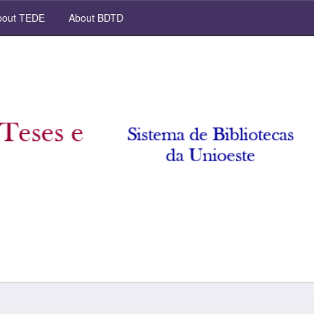
out TEDE
About BDTD