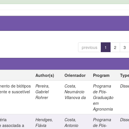
previous
1
2
3
Author(s)
Orientador
Program
Typ
ento de biótipos
Pereira,
Costa,
Programa
Diss
tente e suscetível
Gabriel
Neumárcio
de Pós-
Rohrer
Vilanova da
Graduação
em
Agronomia
éria
Hendges,
Costa,
Programa
Diss
e associada a
Flávia
Antonio
de Pós-