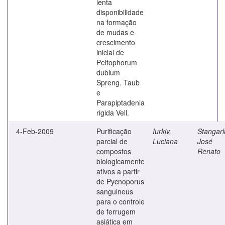
lenta
disponibilidade
na formação
de mudas e
crescimento
inicial de
Peltophorum
dubium
Spreng. Taub
e
Parapiptadenia
rigida Vell.
4-Feb-2009
Purificação
Iurkiv,
Stangarl
parcial de
Luciana
José
compostos
Renato
biologicamente
ativos a partir
de Pycnoporus
sanguineus
para o controle
de ferrugem
asiática em