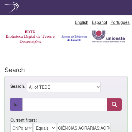
Skip
English
Español
Português
navigation
Search
Search:
for
Current filters: