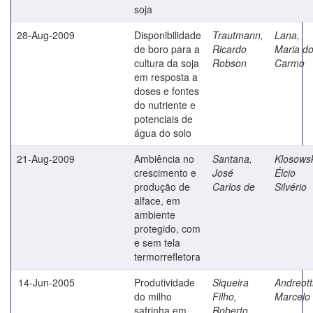
soja
28-Aug-2009
Disponibilidade
Trautmann,
Lana,
de boro para a
Ricardo
Maria d
cultura da soja
Robson
Carmo
em resposta a
doses e fontes
do nutriente e
potenciais de
água do solo
21-Aug-2009
Ambiência no
Santana,
Klosowsk
crescimento e
José
Élcio
produção de
Carlos de
Silvério
alface, em
ambiente
protegido, com
e sem tela
termorrefletora
14-Jun-2005
Produtividade
Siqueira
Andreotti
do milho
Filho,
Marcelo
safrinha em
Roberto