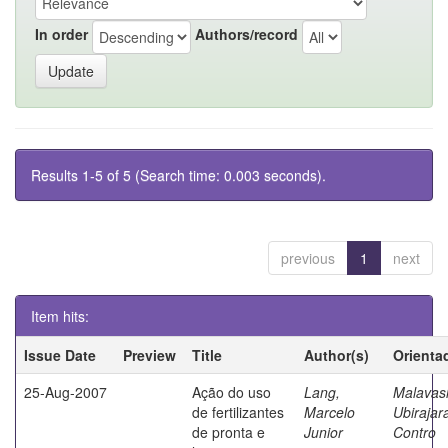
In order
Authors/record
Results 1-5 of 5 (Search time: 0.003 seconds).
previous
1
next
Item hits:
Issue Date
Preview
Title
Author(s)
Orienta
25-Aug-2007
Ação do uso
Lang,
Malavasi
de fertilizantes
Marcelo
Ubirajar
de pronta e
Junior
Contro