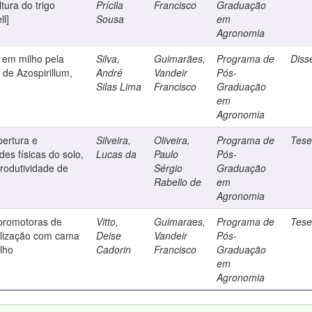
tura do trigo
Prícila
Francisco
Graduação
ll]
Sousa
em
Agronomia
 em milho pela
Silva,
Guimarães,
Programa de
Diss
 de Azospirillum,
André
Vandeir
Pós-
Silas Lima
Francisco
Graduação
em
Agronomia
bertura e
Silveira,
Oliveira,
Programa de
Tes
es físicas do solo,
Lucas da
Paulo
Pós-
produtividade de
Sérgio
Graduação
Rabello de
em
Agronomia
 promotoras de
Vitto,
Guimaraes,
Programa de
Tes
tilização com cama
Deise
Vandeir
Pós-
ilho
Cadorin
Francisco
Graduação
em
Agronomia