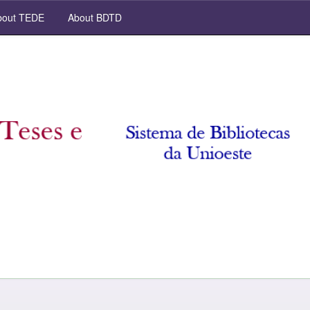
out TEDE
About BDTD