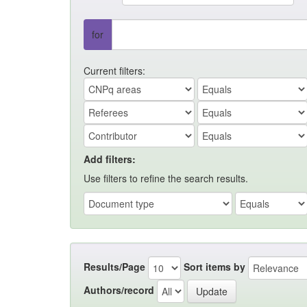
for
Current filters:
Add filters:
Use filters to refine the search results.
Results/Page
Sort items by
Authors/record