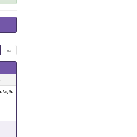
next
e
ertação
e