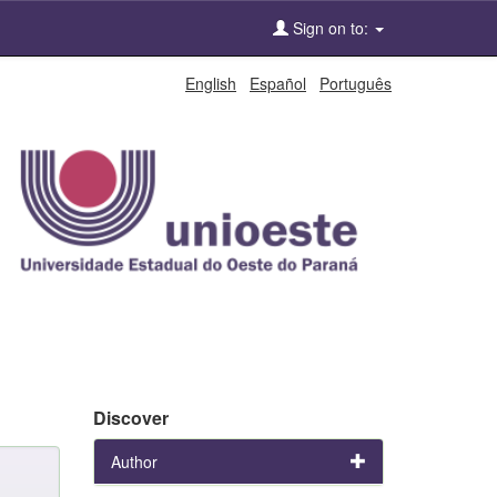
Sign on to:
English
Español
Português
Discover
Author