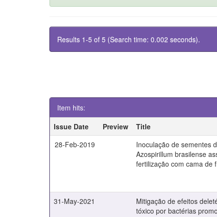
Results 1-5 of 5 (Search time: 0.002 seconds).
Item hits:
Issue Date
Preview
Title
28-Feb-2019
Inoculação de sementes 
Azospirillum brasilense a
fertilização com cama de 
31-May-2021
Mitigação de efeitos delet
tóxico por bactérias prom