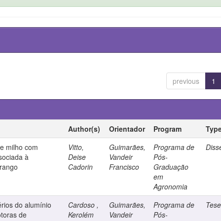
previous
1
Author(s)
Orientador
Program
Typ
de milho com
Vitto,
Guimarães,
Programa de
Diss
ssociada à
Deise
Vandeir
Pós-
frango
Cadorin
Francisco
Graduação
em
Agronomia
érios do alumínio
Cardoso ,
Guimarães,
Programa de
Tes
otoras de
Kerolém
Vandeir
Pós-