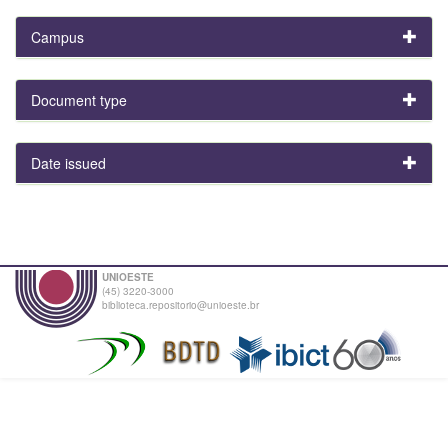
Campus
Document type
Date issued
UNIOESTE
(45) 3220-3000
biblioteca.repositorio@unioeste.br