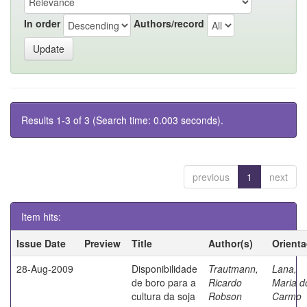
In order
Authors/record
Results 1-3 of 3 (Search time: 0.003 seconds).
previous
1
next
Item hits:
Issue Date
Preview
Title
Author(s)
Orient
28-Aug-2009
Disponibilidade
Trautmann,
Lana,
de boro para a
Ricardo
Maria d
cultura da soja
Robson
Carmo