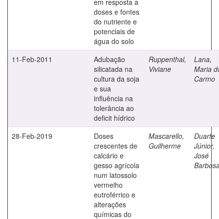
em resposta a
doses e fontes
do nutriente e
potenciais de
água do solo
11-Feb-2011
Adubação
Ruppenthal,
Lana,
silicatada na
Viviane
Maria d
cultura da soja
Carmo
e sua
influência na
tolerância ao
deficit hídrico
28-Feb-2019
Doses
Mascarello,
Duarte
crescentes de
Guilherme
Júnior,
calcário e
José
gesso agrícola
Barbos
num latossolo
vermelho
eutroférrico e
alterações
químicas do