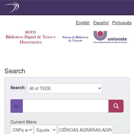
Skip
English
Español
Português
navigation
Search
Search:
for
Current filters: