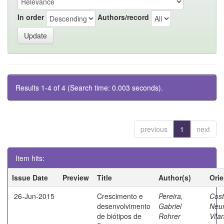
In order
Authors/record
Results 1-4 of 4 (Search time: 0.003 seconds).
previous
1
next
Item hits:
Issue Date
Preview
Title
Author(s)
Ori
26-Jun-2015
Crescimento e
Pereira,
Cost
desenvolvimento
Gabriel
Neu
de biótipos de
Rohrer
Vila