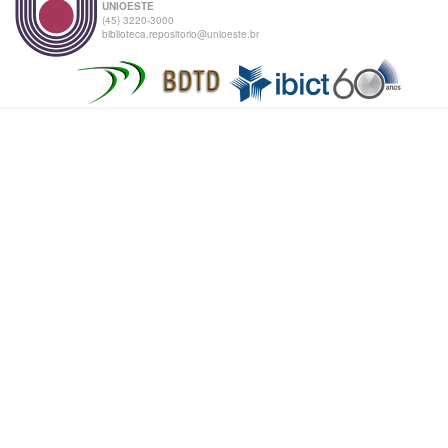
UNIOESTE
(45) 3220-3000
biblioteca.repositorio@unioeste.br