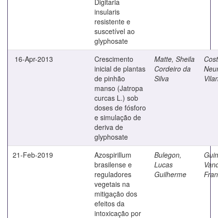
Digitaria
insularis
resistente e
suscetível ao
glyphosate
16-Apr-2013
Crescimento
Matte, Sheila
Cost
inicial de plantas
Cordeiro da
Neu
de pinhão
Silva
Vila
manso (Jatropa
curcas L.) sob
doses de fósforo
e simulação de
deriva de
glyphosate
21-Feb-2019
Azospirillum
Bulegon,
Gui
brasilense e
Lucas
Vand
reguladores
Guilherme
Fran
vegetais na
mitigação dos
efeitos da
intoxicação por