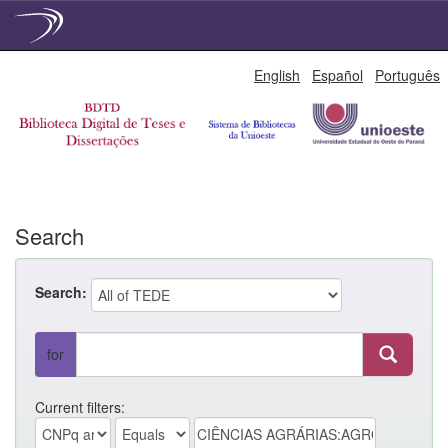
Skip
English
Español
Português
navigation
Search
Search:
for
Current filters: