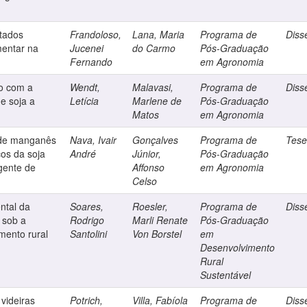
atados
Frandoloso,
Lana, Maria
Programa de
Diss
mentar na
Jucenei
do Carmo
Pós-Graduação
Fernando
em Agronomia
ão com a
Wendt,
Malavasi,
Programa de
Diss
e soja a
Letícia
Marlene de
Pós-Graduação
Matos
em Agronomia
s de manganês
Nava, Ivair
Gonçalves
Programa de
Tes
cos da soja
André
Júnior,
Pós-Graduação
gente de
Affonso
em Agronomia
Celso
ntal da
Soares,
Roesler,
Programa de
Diss
 sob a
Rodrigo
Marli Renate
Pós-Graduação
mento rural
Santolini
Von Borstel
em
Desenvolvimento
Rural
Sustentável
 videiras
Potrich,
Villa, Fabíola
Programa de
Diss