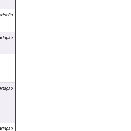
ertação
ertação
e
ertação
ertação