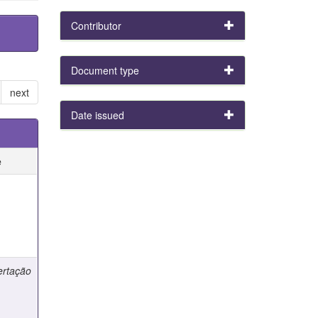
Contributor
Document type
next
Date issued
e
e
ertação