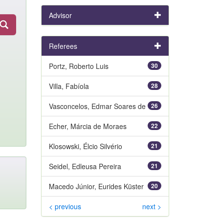
Advisor
Referees
Portz, Roberto Luis
30
Villa, Fabíola
28
Vasconcelos, Edmar Soares de
26
Echer, Márcia de Moraes
22
Klosowski, Élcio Silvério
21
Seidel, Edleusa Pereira
21
Macedo Júnior, Eurides Küster
20
< previous
next >