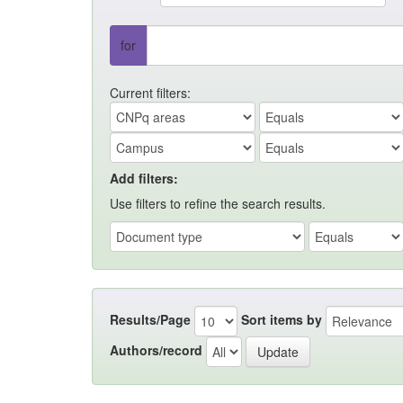
for
Current filters:
Add filters:
Use filters to refine the search results.
Results/Page
Sort items by
Authors/record