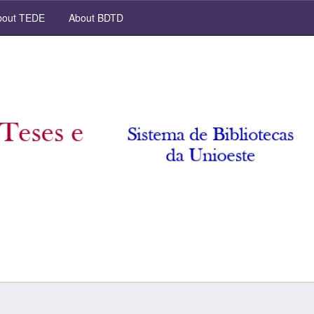
out TEDE
About BDTD