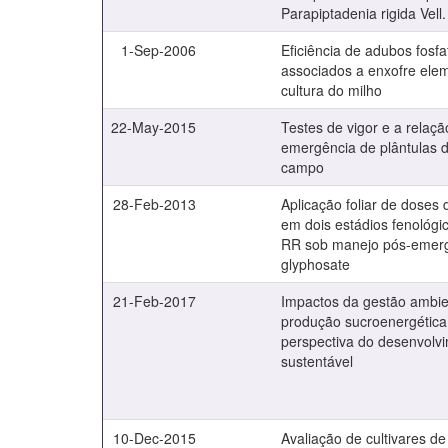
Parapiptadenia rigida Vell.
1-Sep-2006
Eficiência de adubos fosf
associados a enxofre ele
cultura do milho
22-May-2015
Testes de vigor e a relaç
emergência de plântulas d
campo
28-Feb-2013
Aplicação foliar de dose
em dois estádios fenológi
RR sob manejo pós-emer
glyphosate
21-Feb-2017
Impactos da gestão ambie
produção sucroenergética
perspectiva do desenvolvi
sustentável
10-Dec-2015
Avaliação de cultivares de