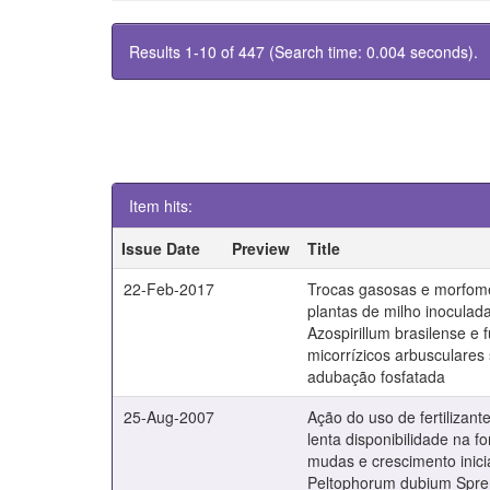
Results 1-10 of 447 (Search time: 0.004 seconds).
Item hits:
Issue Date
Preview
Title
22-Feb-2017
Trocas gasosas e morfome
plantas de milho inocula
Azospirillum brasilense e 
micorrízicos arbusculares
adubação fosfatada
25-Aug-2007
Ação do uso de fertilizant
lenta disponibilidade na 
mudas e crescimento inici
Peltophorum dubium Spre