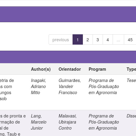
previous
1
2
3
4
...
45
Author(s)
Orientador
Program
Typ
tria de
Inagaki,
Guimarães,
Programa de
Tes
das com
Adriano
Vandeir
Pós-Graduação
fungos
Mitio
Francisco
em Agronomia
 sob
es de pronta e
Lang,
Malavasi,
Programa de
Diss
formação de
Marcelo
Ubirajara
Pós-Graduação
al de
Junior
Contro
em Agronomia
ng. Taub e