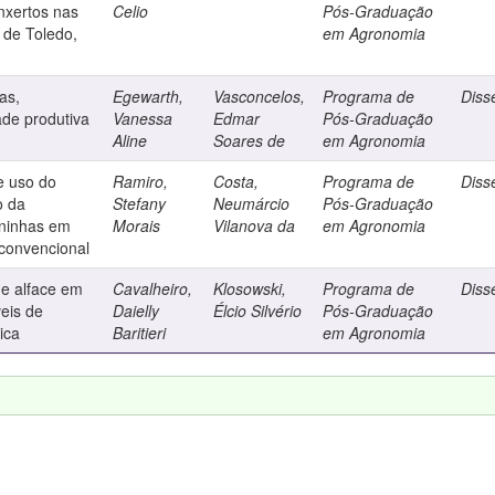
nxertos nas
Celio
Pós-Graduação
 de Toledo,
em Agronomia
as,
Egewarth,
Vasconcelos,
Programa de
Diss
ade produtiva
Vanessa
Edmar
Pós-Graduação
Aline
Soares de
em Agronomia
e uso do
Ramiro,
Costa,
Programa de
Diss
o da
Stefany
Neumárcio
Pós-Graduação
aninhas em
Morais
Vilanova da
em Agronomia
 convencional
e alface em
Cavalheiro,
Klosowski,
Programa de
Diss
veis de
Daielly
Élcio Silvério
Pós-Graduação
ica
Baritieri
em Agronomia