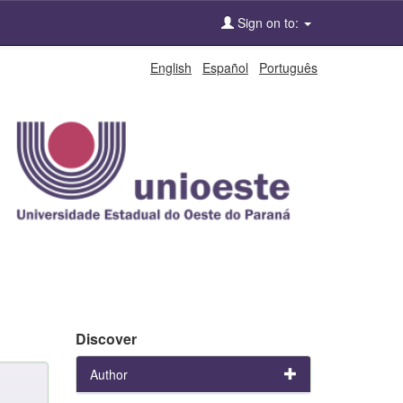
Sign on to:
English
Español
Português
Discover
Author