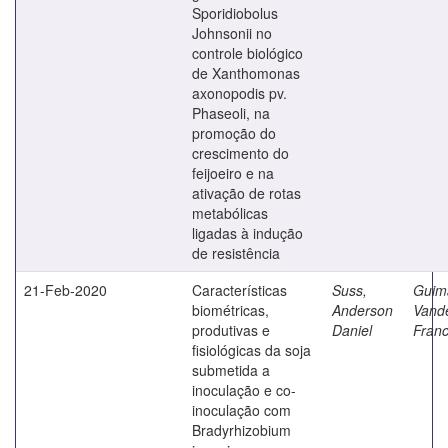
Sporidiobolus
Johnsonii no
controle biológico
de Xanthomonas
axonopodis pv.
Phaseoli, na
promoção do
crescimento do
feijoeiro e na
ativação de rotas
metabólicas
ligadas à indução
de resistência
21-Feb-2020
Características
Suss,
Guim
biométricas,
Anderson
Vande
produtivas e
Daniel
Franc
fisiológicas da soja
submetida a
inoculação e co-
inoculação com
Bradyrhizobium