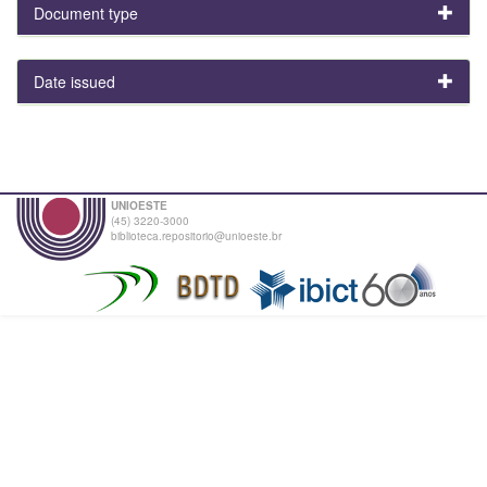
Document type
Date issued
UNIOESTE
(45) 3220-3000
biblioteca.repositorio@unioeste.br