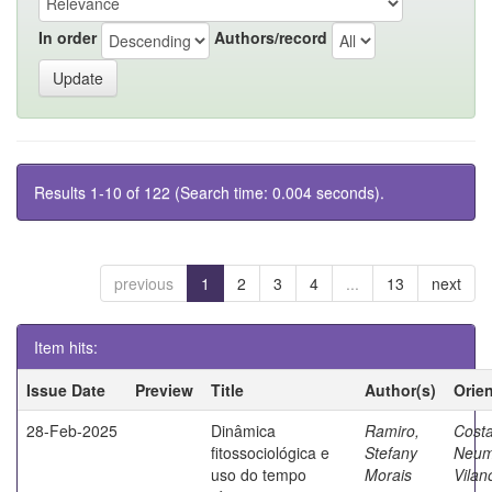
In order
Authors/record
Results 1-10 of 122 (Search time: 0.004 seconds).
previous
1
2
3
4
...
13
next
Item hits:
Issue Date
Preview
Title
Author(s)
Orie
28-Feb-2025
Dinâmica
Ramiro,
Costa
fitossociológica e
Stefany
Neum
uso do tempo
Morais
Vilan