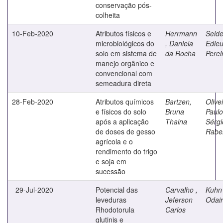
conservação pós-
colheita
10-Feb-2020
Atributos físicos e
Herrmann
Seide
microbiológicos do
, Daniela
Edle
solo em sistema de
da Rocha
Perei
manejo orgânico e
convencional com
semeadura direta
28-Feb-2020
Atributos químicos
Bartzen,
Olivei
e físicos do solo
Bruna
Paulo
após a aplicação
Thaina
Sérgi
de doses de gesso
Rabel
agrícola e o
rendimento do trigo
e soja em
sucessão
29-Jul-2020
Potencial das
Carvalho ,
Kuhn 
leveduras
Jeferson
Odair
Rhodotorula
Carlos
glutinis e