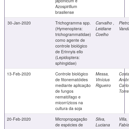
japonicum e
Azospirillum
brasilense
30-Jan-2020
Trichogramma spp.
Carvalho ,
Pietr
(Hymenoptera:
Leidiane
Vand
trichogrammatidae)
Coelho
como agente de
controle biológico
de Erinnyis ello
(Lepidoptera:
sphingidae)
13-Feb-2020
Controle biológico
Messa,
Costa
de fitonematóides
Vinícius
Antôn
mediante aplicação
Rigueiro
Carlo
de fungos
Torre
nematófago e
micorrízicos na
cultura da soja
20-Feb-2020
Micropropagação
Silva,
Villa,
de espécies de
Luciana
Fabío