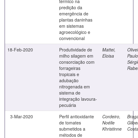
térmico na
predição da
emergência de
plantas daninhas
em sistemas
agroecológico e
convencional
18-Feb-2020
Produtividade de
Mattei,
Olivei
milho silagem em
Eloisa
Paulo
consorciação com
Sérgi
forrageiras
Rabel
tropicais e
adubação
nitrogenada em
sistema de
integração lavoura-
pecuária
3-Mar-2020
Perfil antioxidante
Cordeiro,
Braga
de tomates
Noélle
Gilbe
submetidos a
Khristinne
Cost
métodos de