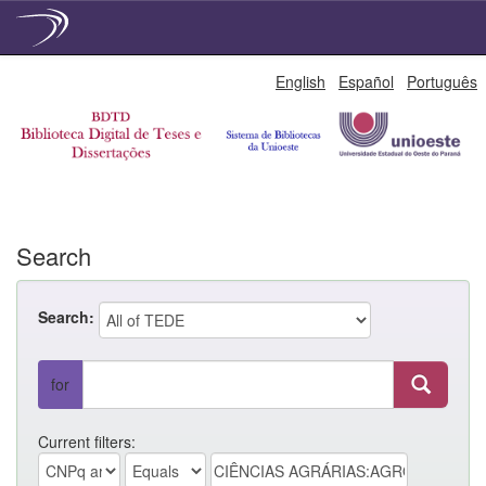
Skip
English
Español
Português
navigation
Search
Search:
for
Current filters: