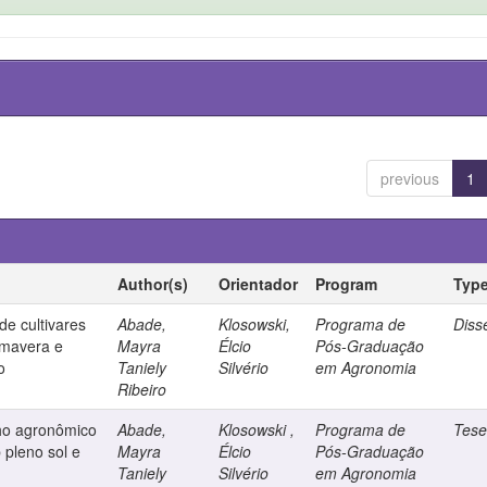
previous
1
Author(s)
Orientador
Program
Typ
e cultivares
Abade,
Klosowski,
Programa de
Diss
imavera e
Mayra
Élcio
Pós-Graduação
o
Taniely
Silvério
em Agronomia
Ribeiro
ho agronômico
Abade,
Klosowski ,
Programa de
Tes
 pleno sol e
Mayra
Élcio
Pós-Graduação
Taniely
Silvério
em Agronomia