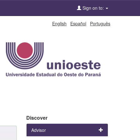
Sign on to:
English
Español
Português
Discover
Advisor