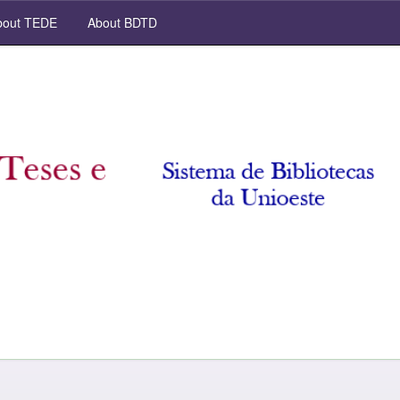
out TEDE
About BDTD