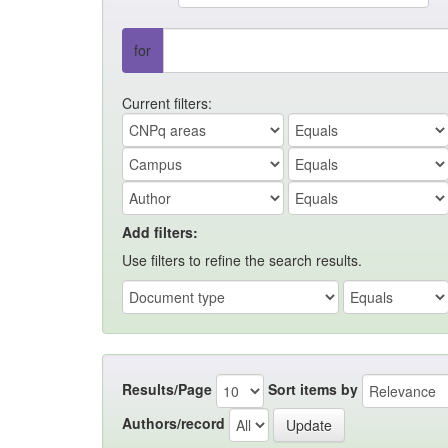
for
Current filters:
Add filters:
Use filters to refine the search results.
Results/Page
Sort items by
Authors/record