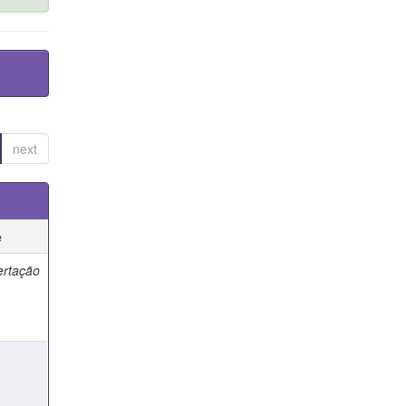
next
e
ertação
e