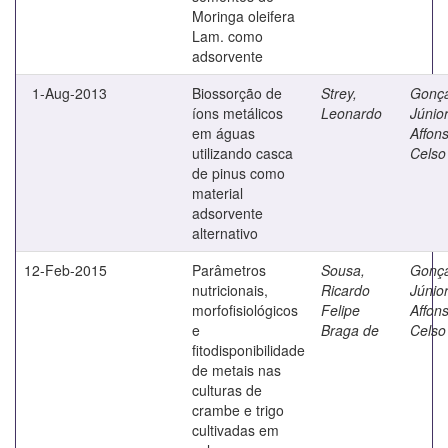
Moringa oleifera
Lam. como
adsorvente
1-Aug-2013
Biossorção de
Strey,
Gonça
íons metálicos
Leonardo
Júnior
em águas
Affon
utilizando casca
Celso
de pinus como
material
adsorvente
alternativo
12-Feb-2015
Parâmetros
Sousa,
Gonça
nutricionais,
Ricardo
Júnior
morfofisiológicos
Felipe
Affon
e
Braga de
Celso
fitodisponibilidade
de metais nas
culturas de
crambe e trigo
cultivadas em