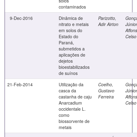
solos
contaminados
9-Dec-2016
Dinâmica de
Parizotto,
Gonça
nitrato e metais
Adir Airton
Júnior
em solos do
Affon
Estado do
Celso
Paraná,
submetidos a
aplicações de
dejetos
bioestabilizados
de suínos
21-Feb-2014
Utilização da
Coelho,
Gonça
casca da
Gustavo
Júnior
castanha de caju
Ferreira
Affon
Anarcadium
Celso
occidentale L.
como
biossorvente de
metais