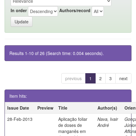
In order
Authors/record
Results 1-10 of 26 (Search time: 0.004 seconds).
previous
1
2
3
next
Item hits:
Issue Date
Preview
Title
Author(s)
Orien
28-Feb-2013
Aplicação foliar
Nava, Ivair
Gonça
de doses de
André
Júnior
manganês em
Affon