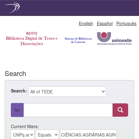
Skip
English
Español
Português
navigation
Search
Search:
for
Current filters: