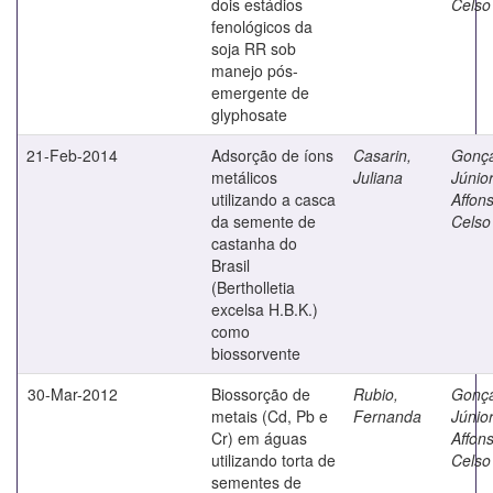
dois estádios
Celso
fenológicos da
soja RR sob
manejo pós-
emergente de
glyphosate
21-Feb-2014
Adsorção de íons
Casarin,
Gonça
metálicos
Juliana
Júnior
utilizando a casca
Affon
da semente de
Celso
castanha do
Brasil
(Bertholletia
excelsa H.B.K.)
como
biossorvente
30-Mar-2012
Biossorção de
Rubio,
Gonça
metais (Cd, Pb e
Fernanda
Júnior
Cr) em águas
Affon
utilizando torta de
Celso
sementes de