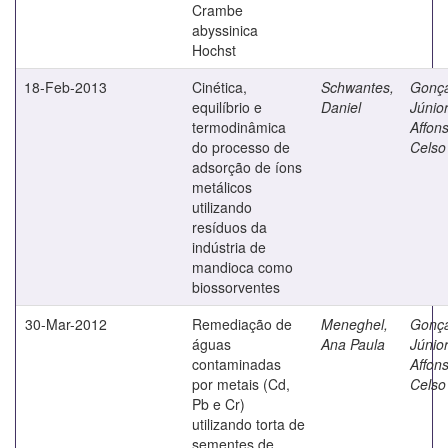
Crambe
abyssinica
Hochst
18-Feb-2013
Cinética,
Schwantes,
Gonça
equilíbrio e
Daniel
Júnior
termodinâmica
Affon
do processo de
Celso
adsorção de íons
metálicos
utilizando
resíduos da
indústria de
mandioca como
biossorventes
30-Mar-2012
Remediação de
Meneghel,
Gonça
águas
Ana Paula
Júnior
contaminadas
Affon
por metais (Cd,
Celso
Pb e Cr)
utilizando torta de
sementes de