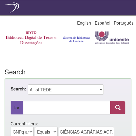
Skip
English
Español
Português
navigation
Search
Search:
for
Current filters: