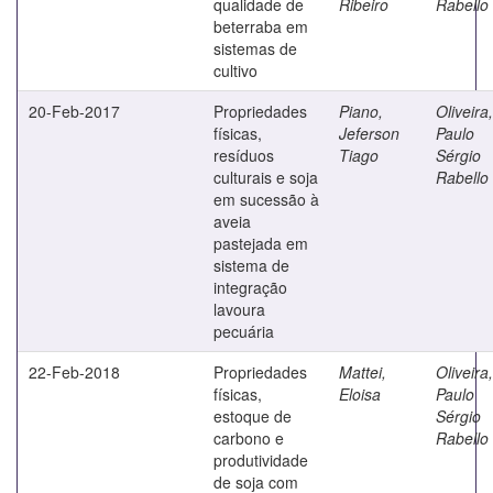
qualidade de
Ribeiro
Rabello
beterraba em
sistemas de
cultivo
20-Feb-2017
Propriedades
Piano,
Oliveira,
físicas,
Jeferson
Paulo
resíduos
Tiago
Sérgio
culturais e soja
Rabello
em sucessão à
aveia
pastejada em
sistema de
integração
lavoura
pecuária
22-Feb-2018
Propriedades
Mattei,
Oliveira,
físicas,
Eloisa
Paulo
estoque de
Sérgio
carbono e
Rabello
produtividade
de soja com