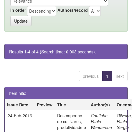
In order
Authors/record
Results 1-4 of 4 (Search time: 0.003 seconds).
previous
1
next
Item hits:
Issue Date
Preview
Title
Author(s)
Orienta
24-Feb-2016
Desempenho
Coutinho,
Oliveira,
de cultivares,
Pablo
Paulo
produtividade e
Wenderson
Sérgio