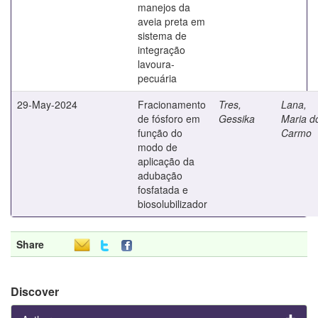
manejos da
aveia preta em
sistema de
integração
lavoura-
pecuária
29-May-2024
Fracionamento
Tres,
Lana,
de fósforo em
Gessika
Maria d
função do
Carmo
modo de
aplicação da
adubação
fosfatada e
biosolubilizador
Share
Discover