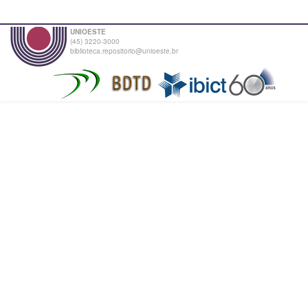
UNIOESTE
(45) 3220-3000
biblioteca.repositorio@unioeste.br