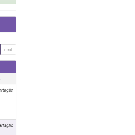
next
e
ertação
ertação