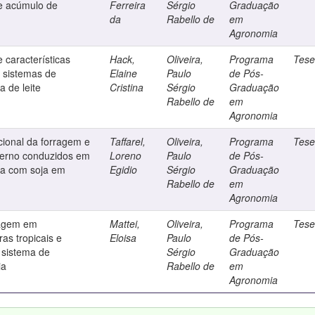
 e acúmulo de
Ferreira
Sérgio
Graduação
da
Rabello de
em
Agronomia
 características
Hack,
Oliveira,
Programa
Tes
m sistemas de
Elaine
Paulo
de Pós-
a de leite
Cristina
Sérgio
Graduação
Rabello de
em
Agronomia
icional da forragem e
Taffarel,
Oliveira,
Programa
Tes
verno conduzidos em
Loreno
Paulo
de Pós-
ia com soja em
Egidio
Sérgio
Graduação
Rabello de
em
Agronomia
lagem em
Mattei,
Oliveira,
Programa
Tes
as tropicais e
Eloisa
Paulo
de Pós-
 sistema de
Sérgio
Graduação
ia
Rabello de
em
Agronomia