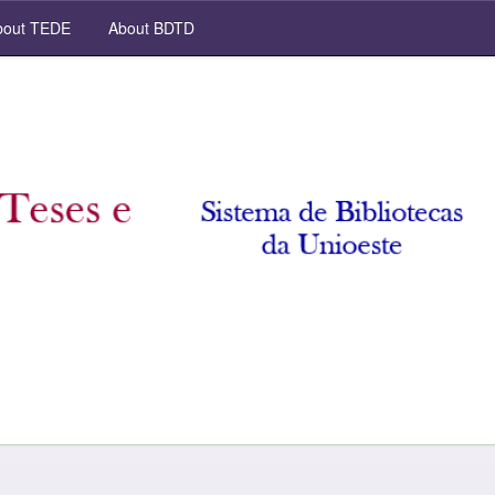
out TEDE
About BDTD