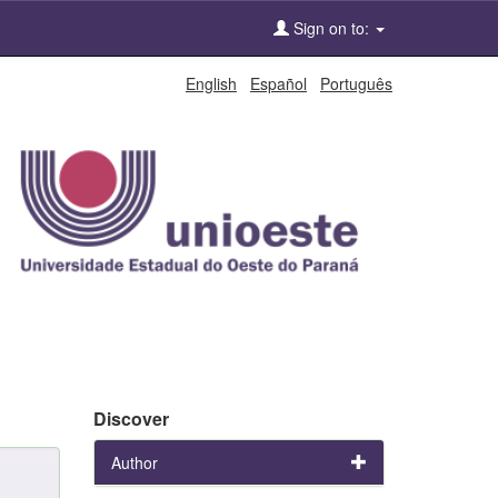
Sign on to:
English
Español
Português
Discover
Author