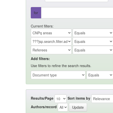
for
Current filters:
Add filters:
Use filters to refine the search results.
Results/Page
Sort items by
Authors/record