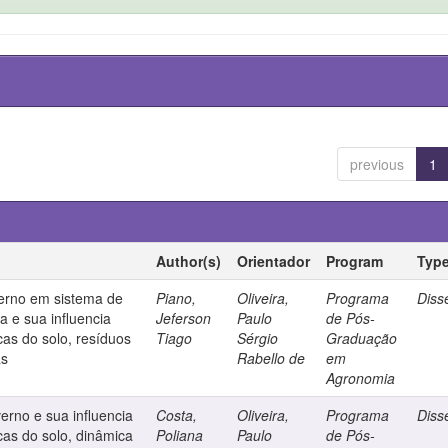
previous
1
Author(s)
Orientador
Program
Typ
verno em sistema de
Piano,
Oliveira,
Programa
Diss
a e sua influencia
Jeferson
Paulo
de Pós-
cas do solo, resíduos
Tiago
Sérgio
Graduação
as
Rabello de
em
Agronomia
erno e sua influencia
Costa,
Oliveira,
Programa
Diss
cas do solo, dinâmica
Poliana
Paulo
de Pós-