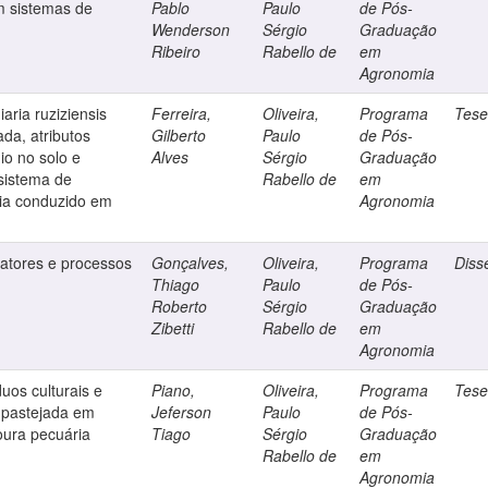
m sistemas de
Pablo
Paulo
de Pós-
Wenderson
Sérgio
Graduação
Ribeiro
Rabello de
em
Agronomia
aria ruziziensis
Ferreira,
Oliveira,
Programa
Tes
da, atributos
Gilberto
Paulo
de Pós-
nio no solo e
Alves
Sérgio
Graduação
sistema de
Rabello de
em
ria conduzido em
Agronomia
atores e processos
Gonçalves,
Oliveira,
Programa
Diss
Thiago
Paulo
de Pós-
Roberto
Sérgio
Graduação
Zibetti
Rabello de
em
Agronomia
duos culturais e
Piano,
Oliveira,
Programa
Tes
 pastejada em
Jeferson
Paulo
de Pós-
oura pecuária
Tiago
Sérgio
Graduação
Rabello de
em
Agronomia