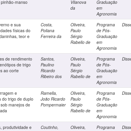
do pinhão-manso
Vilanova
Graduação
da
em
Agronomia
verno e sua
Costa,
Oliveira,
Programa
Diss
edades físicas do
Poliana
Paulo
de Pós-
daninhas, teor e
Ferreira da
Sérgio
Graduação
Rabello de
em
Agronomia
es de rendimento
Santos,
Oliveira,
Programa
Diss
enótipos de trigo
Paulino
Paulo
de Pós-
s ao corte
Ricardo
Sérgio
Graduação
Ribeiro dos
Rabello de
em
Agronomia
orragem e
Ramella,
Oliveira,
Programa
Diss
 do trigo de duplo
João Ricardo
Paulo
de Pós-
 sob manejos de
Pompermaier
Sérgio
Graduação
nada
Rabello de
em
Agronomia
, produtividade e
Coutinho,
Oliveira,
Programa
Diss