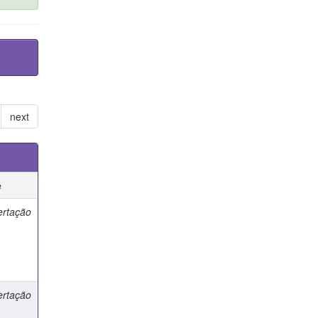
next
e
ertação
ertação