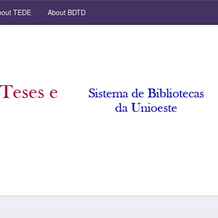
out TEDE
About BDTD