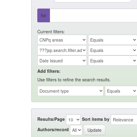
for
Current filters:
Add filters:
Use filters to refine the search results.
Results/Page
Sort items by
Authors/record