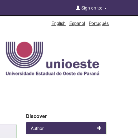
Sign on to:
English
Español
Português
Discover
Author