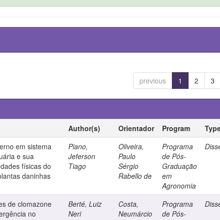
previous
1
2
3
Author(s)
Orientador
Program
Typ
verno em sistema
Piano,
Oliveira,
Programa
Diss
uária e sua
Jeferson
Paulo
de Pós-
edades físicas do
Tiago
Sérgio
Graduação
 plantas daninhas
Rabello de
em
Agronomia
ões de clomazone
Berté, Luiz
Costa,
Programa
Diss
ergência no
Neri
Neumárcio
de Pós-