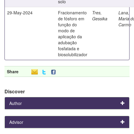
solo
29-May-2024
Fracionamento
Tres,
Lana,
de fósforo em
Gessika
Maria d
função do
Carmo
modo de
aplicação da
adubação
fosfatada e
biosolubilizador
Share
Discover
Author
Advisor