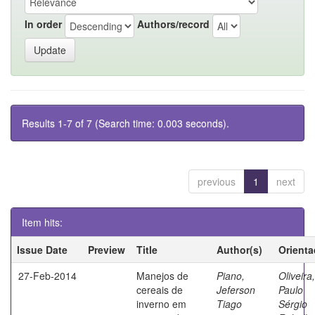
In order
Authors/record
Results 1-7 of 7 (Search time: 0.003 seconds).
previous
1
next
Item hits:
Issue Date
Preview
Title
Author(s)
Orienta
27-Feb-2014
Manejos de
Piano,
Oliveira,
cereais de
Jeferson
Paulo
inverno em
Tiago
Sérgio