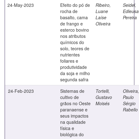
24-May-2023
Efeito do pó de
Ribeiro,
Seidel,
rocha de
Luane
Edleusa
basalto, cama
Laíse
Pereira
de frango e
Oliveira
esterco bovino
nos atributos
químicos do
solo, teores de
nutrientes
foliares e
produtividade
da soja e milho
segunda safra
24-Feb-2023
Sistemas de
Tortelli,
Oliveira,
cultivo de
Gustavo
Paulo
grãos no Oeste
Moisés
Sérgio
paranaense e
Rabello
seus impactos
na qualidade
física e
biológica do