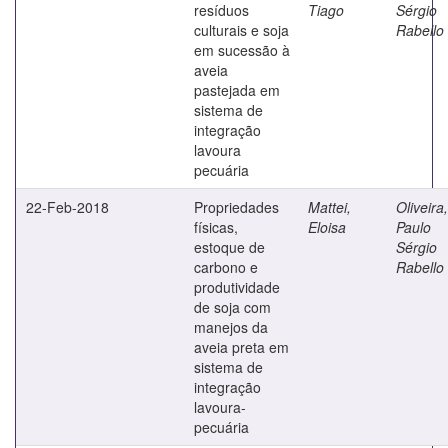
resíduos
Tiago
Sérgio
culturais e soja
Rabello
em sucessão à
aveia
pastejada em
sistema de
integração
lavoura
pecuária
22-Feb-2018
Propriedades
Mattei,
Oliveira,
físicas,
Eloisa
Paulo
estoque de
Sérgio
carbono e
Rabello
produtividade
de soja com
manejos da
aveia preta em
sistema de
integração
lavoura-
pecuária