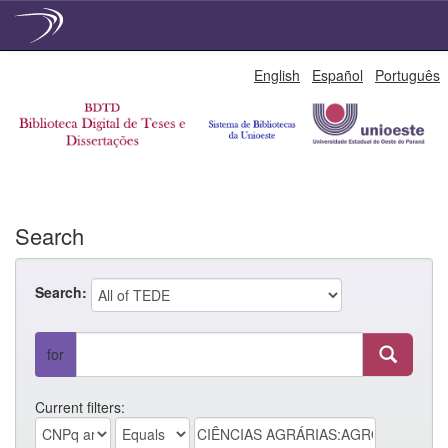
Skip
English
Español
Português
navigation
Search
Search:
for
Current filters: