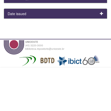
Date issued
UNIOESTE
(45) 3220-3000
biblioteca.repositorio@unioeste.br