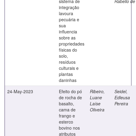
sistema de
Rabello de
integração
lavoura
pecuária e
sua
influencia
sobre as
propriedades
físicas do
solo,
resíduos
culturais e
plantas
daninhas
24-May-2023
Efeito do pó
Ribeiro,
Seidel,
de rocha de
Luane
Edleusa
basalto,
Laíse
Pereira
cama de
Oliveira
frango e
esterco
bovino nos
atributos