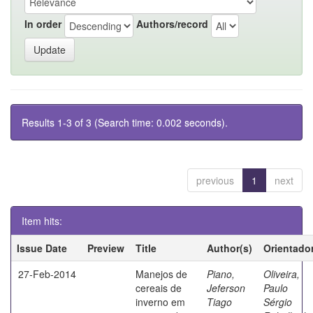
In order
Authors/record
Results 1-3 of 3 (Search time: 0.002 seconds).
previous
1
next
Item hits:
Issue Date
Preview
Title
Author(s)
Orientado
27-Feb-2014
Manejos de
Piano,
Oliveira,
cereais de
Jeferson
Paulo
inverno em
Tiago
Sérgio