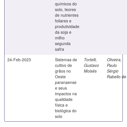
químicos do
solo, teores
de nutrientes
foliares e
produtividade
da soja e
milho
segunda
safra
24-Feb-2023
Sistemas de
Tortelli,
Oliveira,
cultivo de
Gustavo
Paulo
grãos no
Moisés
Sérgio
Oeste
Rabello de
paranaense
e seus
impactos na
qualidade
física e
biológica do
solo