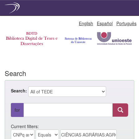
Skip
English
Español
Português
navigation
Search
Search:
for
Current filters: