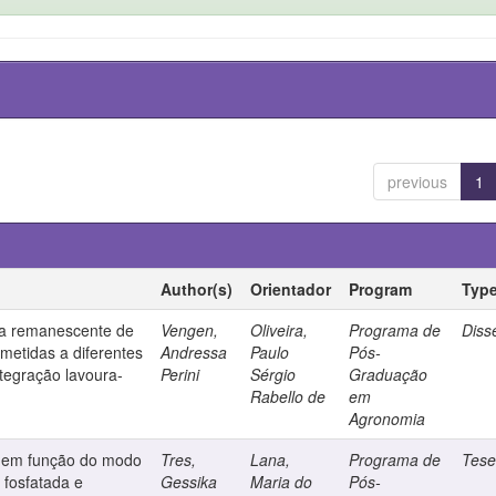
previous
1
Author(s)
Orientador
Program
Typ
ada remanescente de
Vengen,
Oliveira,
Programa de
Diss
bmetidas a diferentes
Andressa
Paulo
Pós-
tegração lavoura-
Perini
Sérgio
Graduação
Rabello de
em
Agronomia
o em função do modo
Tres,
Lana,
Programa de
Tes
 fosfatada e
Gessika
Maria do
Pós-