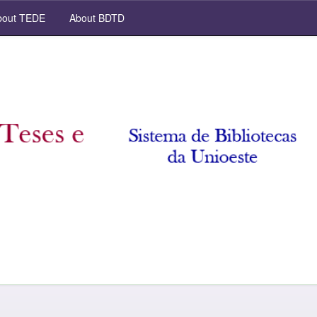
out TEDE
About BDTD