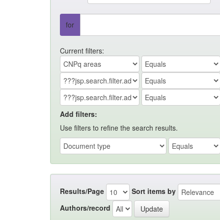
for
Current filters:
Add filters:
Use filters to refine the search results.
Results/Page
Sort items by
Authors/record