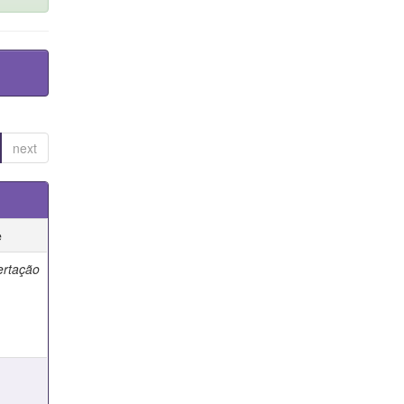
next
e
ertação
e