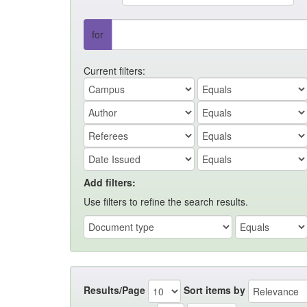
for
Current filters:
Add filters:
Use filters to refine the search results.
Results/Page
Sort items by