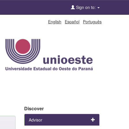
Sign on to:
English
Español
Português
Discover
Advisor