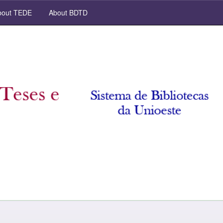
out TEDE
About BDTD