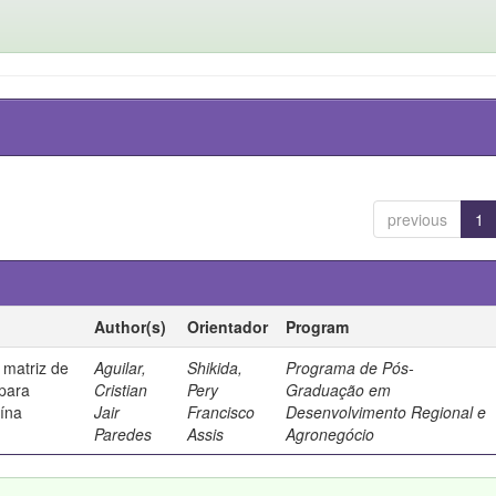
previous
1
Author(s)
Orientador
Program
 matriz de
Aguilar,
Shikida,
Programa de Pós-
 para
Cristian
Pery
Graduação em
uína
Jair
Francisco
Desenvolvimento Regional e
Paredes
Assis
Agronegócio