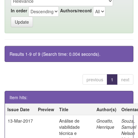
In order
Authors/record
Results 1-9 of 9 (Search time: 0.004 seconds).
previous
1
next
Item hits:
Issue Date
Preview
Title
Author(s)
Orienta
13-Mar-2017
Análise de
Gnoatto,
Souza,
viabilidade
Henrique
Samuel
técnica e
Nelson