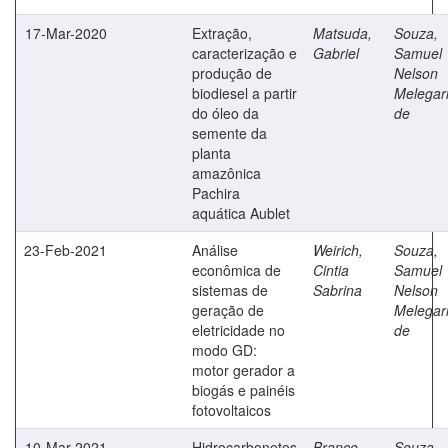
17-Mar-2020
Extração,
Matsuda,
Souza,
caracterização e
Gabriel
Samuel
produção de
Nelson
biodiesel a partir
Melegar
do óleo da
de
semente da
planta
amazônica
Pachira
aquática Aublet
23-Feb-2021
Análise
Weirich,
Souza,
econômica de
Cintia
Samuel
sistemas de
Sabrina
Nelson
geração de
Melegar
eletricidade no
de
modo GD:
motor gerador a
biogás e painéis
fotovoltaicos
10-Mar-2021
Hidrocarbonetos
Branco,
Souza,