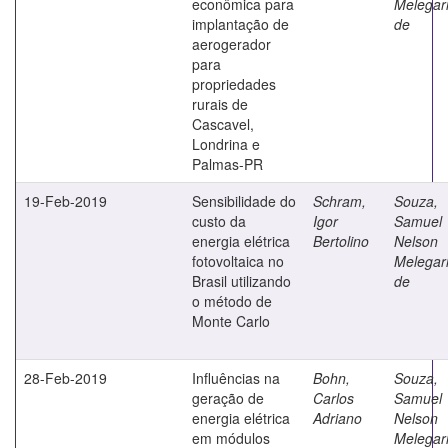
econômica para
Melegar
implantação de
de
aerogerador
para
propriedades
rurais de
Cascavel,
Londrina e
Palmas-PR
19-Feb-2019
Sensibilidade do
Schram,
Souza,
custo da
Igor
Samuel
energia elétrica
Bertolino
Nelson
fotovoltaica no
Melegar
Brasil utilizando
de
o método de
Monte Carlo
28-Feb-2019
Influências na
Bohn,
Souza,
geração de
Carlos
Samuel
energia elétrica
Adriano
Nelson
em módulos
Melegar