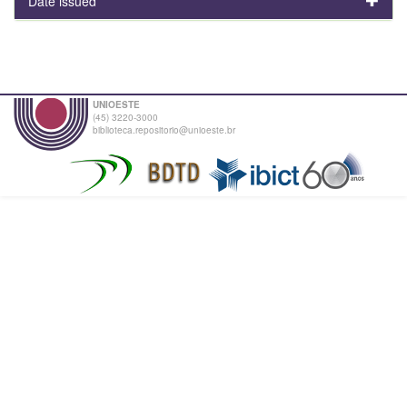
Date issued
UNIOESTE
(45) 3220-3000
biblioteca.repositorio@unioeste.br