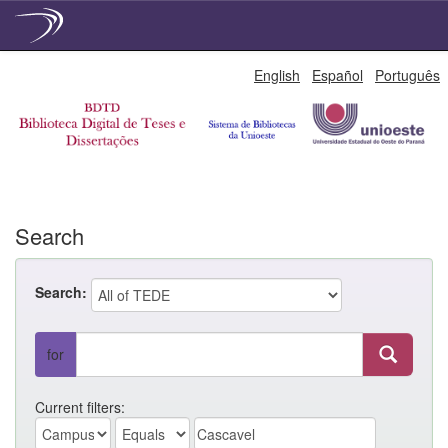
Skip
English
Español
Português
navigation
Search
Search:
for
Current filters: