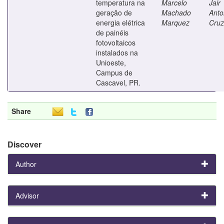
temperatura na
Marcelo
Jair
geração de
Machado
Anto
energia elétrica
Marquez
Cruz
de painéis
fotovoltaicos
instalados na
Unioeste,
Campus de
Cascavel, PR.
Share
Discover
Author
Advisor