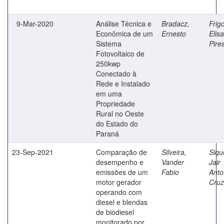
9-Mar-2020
Análise Técnica e
Bradacz,
Frigo
Econômica de um
Ernesto
Elis
Sistema
Pire
Fotovoltaico de
250kwp
Conectado à
Rede e Instalado
em uma
Propriedade
Rural no Oeste
do Estado do
Paraná
23-Sep-2021
Comparação de
Silveira,
Siqu
desempenho e
Vander
Jair
emissões de um
Fabio
Anto
motor gerador
Cruz
operando com
diesel e blendas
de biodiesel
monitorado por