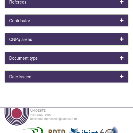
Referees
Contributor
CNPq areas
Document type
Date issued
UNIOESTE
(45) 3220-3000
biblioteca.repositorio@unioeste.br