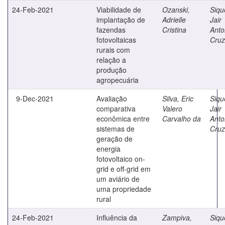
24-Feb-2021
Viabilidade de
Ozanski,
Siqu
implantação de
Adrielle
Jair
fazendas
Cristina
Anto
fotovoltaicas
Cruz
rurais com
relação a
produção
agropecuária
9-Dec-2021
Avaliação
Silva, Eric
Siqu
comparativa
Valero
Jair
econômica entre
Carvalho da
Anto
sistemas de
Cruz
geração de
energia
fotovoltaico on-
grid e off-grid em
um aviário de
uma propriedade
rural
24-Feb-2021
Influência da
Zampiva,
Siqu