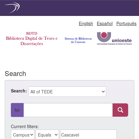
Skip
English
Español
Português
navigation
Search
Search:
for
Current filters: