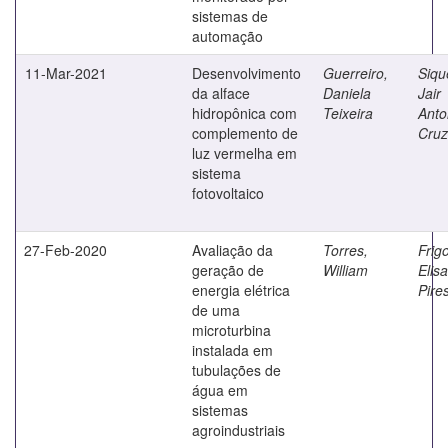
sistemas de
automação
11-Mar-2021
Desenvolvimento
Guerreiro,
Siqu
da alface
Daniela
Jair
hidropônica com
Teixeira
Anto
complemento de
Cruz
luz vermelha em
sistema
fotovoltaico
27-Feb-2020
Avaliação da
Torres,
Frigo
geração de
William
Elis
energia elétrica
Pire
de uma
microturbina
instalada em
tubulações de
água em
sistemas
agroindustriais