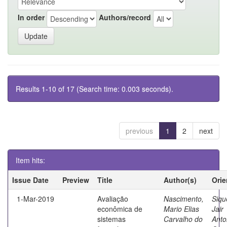
In order
Authors/record
Results 1-10 of 17 (Search time: 0.003 seconds).
previous
1
2
next
Item hits:
Issue Date
Preview
Title
Author(s)
Orie
1-Mar-2019
Avaliação
Nascimento,
Siqu
econômica de
Mario Elias
Jair
sistemas
Carvalho do
Anto