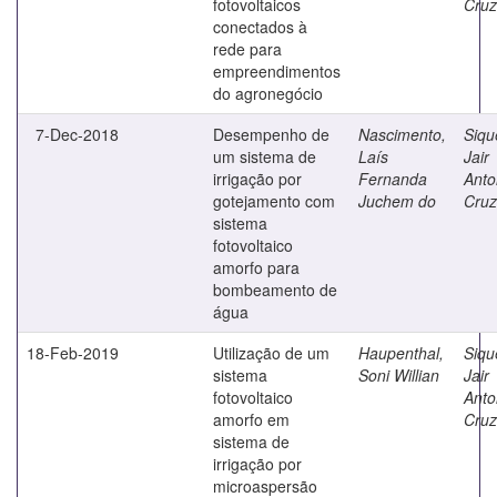
fotovoltaicos
Cruz
conectados à
rede para
empreendimentos
do agronegócio
7-Dec-2018
Desempenho de
Nascimento,
Siqu
um sistema de
Laís
Jair
irrigação por
Fernanda
Anto
gotejamento com
Juchem do
Cruz
sistema
fotovoltaico
amorfo para
bombeamento de
água
18-Feb-2019
Utilização de um
Haupenthal,
Siqu
sistema
Soni Willian
Jair
fotovoltaico
Anto
amorfo em
Cruz
sistema de
irrigação por
microaspersão