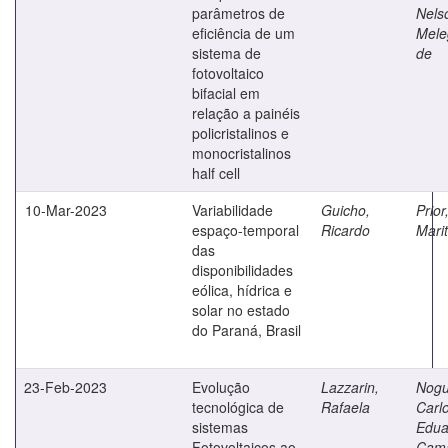
parâmetros de
Nels
eficiência de um
Mele
sistema de
de
fotovoltaico
bifacial em
relação a painéis
policristalinos e
monocristalinos
half cell
10-Mar-2023
Variabilidade
Guicho,
Prior
espaço-temporal
Ricardo
Mar
das
disponibilidades
eólica, hídrica e
solar no estado
do Paraná, Brasil
23-Feb-2023
Evolução
Lazzarin,
Nogu
tecnológica de
Rafaela
Carl
sistemas
Edua
Fotovoltaicos ao
Cam