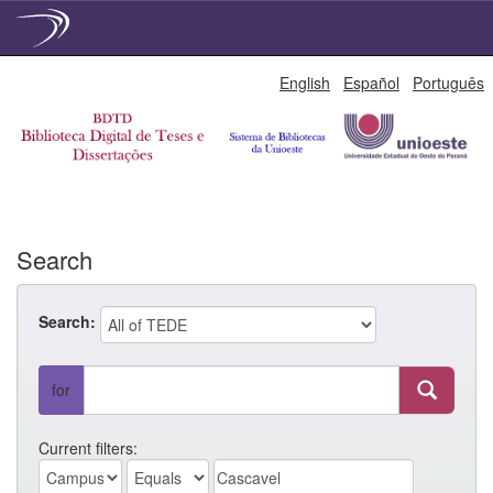
Skip
English
Español
Português
navigation
Search
Search:
for
Current filters: