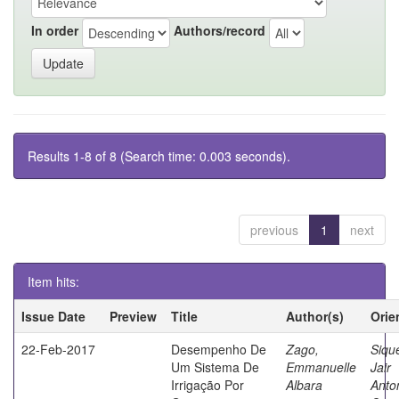
In order
Authors/record
Results 1-8 of 8 (Search time: 0.003 seconds).
previous
1
next
Item hits:
Issue Date
Preview
Title
Author(s)
Orie
22-Feb-2017
Desempenho De
Zago,
Sique
Um Sistema De
Emmanuelle
Jair
Irrigação Por
Albara
Anto