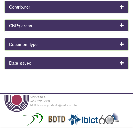
Contributor
CNPq areas
Document type
Date issued
UNIOESTE
(45) 3220-3000
biblioteca.repositorio@unioeste.br