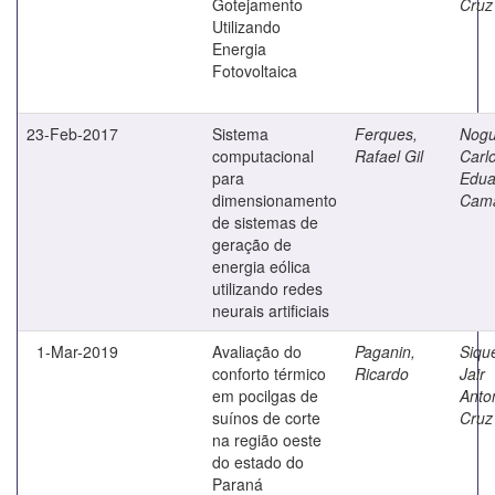
Gotejamento
Cruz
Utilizando
Energia
Fotovoltaica
23-Feb-2017
Sistema
Ferques,
Nogu
computacional
Rafael Gil
Carl
para
Edua
dimensionamento
Cam
de sistemas de
geração de
energia eólica
utilizando redes
neurais artificiais
1-Mar-2019
Avaliação do
Paganin,
Sique
conforto térmico
Ricardo
Jair
em pocilgas de
Anto
suínos de corte
Cruz
na região oeste
do estado do
Paraná