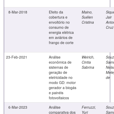
8-Mar-2018
Efeito da
Maino,
Sique
cobertura e
Suélen
Jair
envoltório no
Cristina
Anto
consumo de
Cruz
energia elétrica
em aviários de
frango de corte
23-Feb-2021
Análise
Weirich,
Souz
econômica de
Cintia
Samu
sistemas de
Sabrina
Nels
geração de
Mele
eletricidade no
de
modo GD: motor
gerador a biogás
e painéis
fotovoltaicos
6-Mar-2023
Análise
Ferruzzi,
Souz
comparativa dos
Yuri
Samu