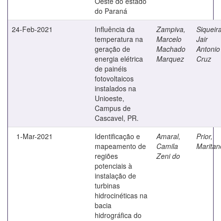
Oeste do estado
do Paraná
24-Feb-2021
Influência da
Zampiva,
Siqueira
temperatura na
Marcelo
Jair
geração de
Machado
Antonio
energia elétrica
Marquez
Cruz
de painéis
fotovoltaicos
instalados na
Unioeste,
Campus de
Cascavel, PR.
1-Mar-2021
Identificação e
Amaral,
Prior,
mapeamento de
Camila
Maritan
regiões
Zeni do
potenciais à
instalação de
turbinas
hidrocinéticas na
bacia
hidrográfica do