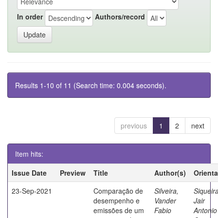
In order
Authors/record
Results 1-10 of 11 (Search time: 0.004 seconds).
previous
1
2
next
Item hits:
Issue Date
Preview
Title
Author(s)
Orient
23-Sep-2021
Comparação de
Silveira,
Siqueira
desempenho e
Vander
Jair
emissões de um
Fabio
Antonio