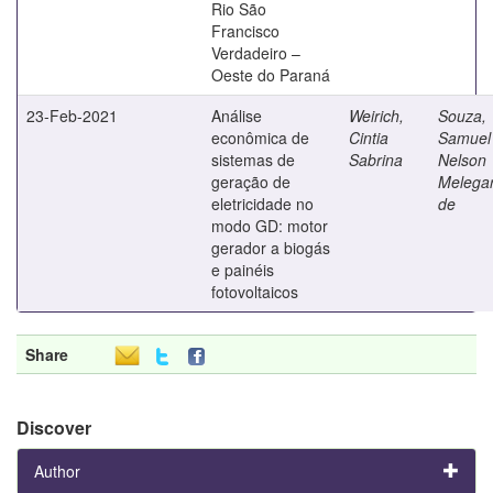
Rio São
Francisco
Verdadeiro –
Oeste do Paraná
23-Feb-2021
Análise
Weirich,
Souza,
econômica de
Cintia
Samuel
sistemas de
Sabrina
Nelson
geração de
Melegar
eletricidade no
de
modo GD: motor
gerador a biogás
e painéis
fotovoltaicos
Share
Discover
Author