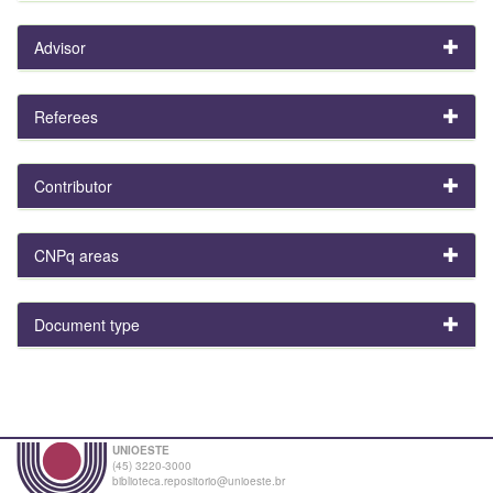
Advisor
Referees
Contributor
CNPq areas
Document type
UNIOESTE
(45) 3220-3000
biblioteca.repositorio@unioeste.br