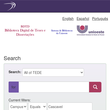
Skip
English
Español
Português
navigation
Search
Search:
for
Current filters: