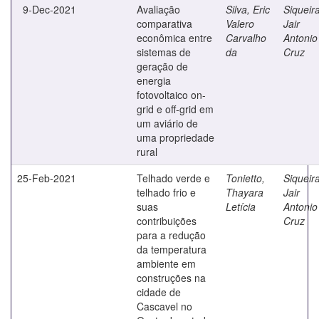
9-Dec-2021
Avaliação
Silva, Eric
Siqueira
comparativa
Valero
Jair
econômica entre
Carvalho
Antonio
sistemas de
da
Cruz
geração de
energia
fotovoltaico on-
grid e off-grid em
um aviário de
uma propriedade
rural
25-Feb-2021
Telhado verde e
Tonietto,
Siqueira
telhado frio e
Thayara
Jair
suas
Letícia
Antonio
contribuições
Cruz
para a redução
da temperatura
ambiente em
construções na
cidade de
Cascavel no