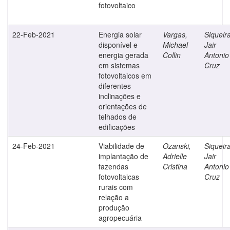
fotovoltaico
22-Feb-2021
Energia solar
Vargas,
Siqueira
disponível e
Michael
Jair
energia gerada
Collin
Antonio
em sistemas
Cruz
fotovoltaicos em
diferentes
inclinações e
orientações de
telhados de
edificações
24-Feb-2021
Viabilidade de
Ozanski,
Siqueira
implantação de
Adrielle
Jair
fazendas
Cristina
Antonio
fotovoltaicas
Cruz
rurais com
relação a
produção
agropecuária