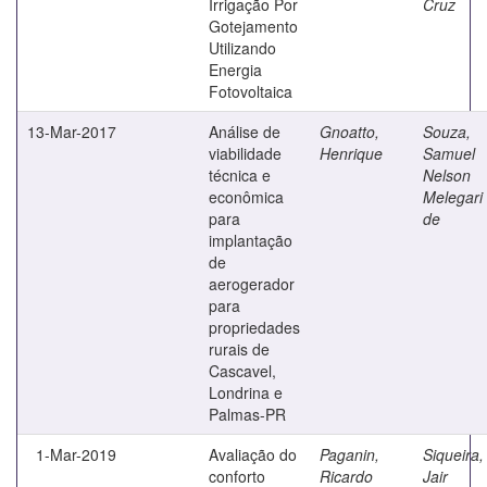
Irrigação Por
Cruz
Gotejamento
Utilizando
Energia
Fotovoltaica
13-Mar-2017
Análise de
Gnoatto,
Souza,
viabilidade
Henrique
Samuel
técnica e
Nelson
econômica
Melegari
para
de
implantação
de
aerogerador
para
propriedades
rurais de
Cascavel,
Londrina e
Palmas-PR
1-Mar-2019
Avaliação do
Paganin,
Siqueira,
conforto
Ricardo
Jair