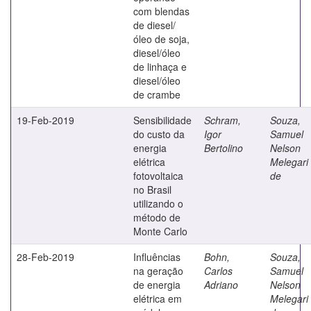
com blendas
de diesel/
óleo de soja,
diesel/óleo
de linhaça e
diesel/óleo
de crambe
19-Feb-2019
Sensibilidade
Schram,
Souza,
do custo da
Igor
Samuel
energia
Bertolino
Nelson
elétrica
Melegari
fotovoltaica
de
no Brasil
utilizando o
método de
Monte Carlo
28-Feb-2019
Influências
Bohn,
Souza,
na geração
Carlos
Samuel
de energia
Adriano
Nelson
elétrica em
Melegari