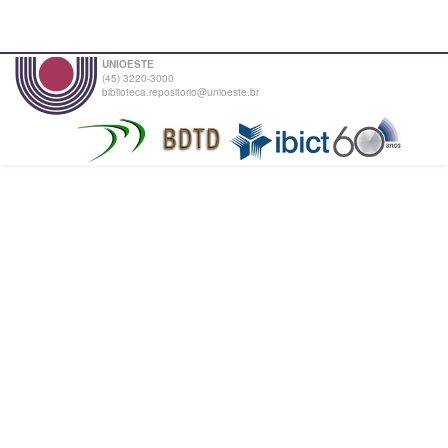
UNIOESTE
(45) 3220-3000
biblioteca.repositorio@unioeste.br