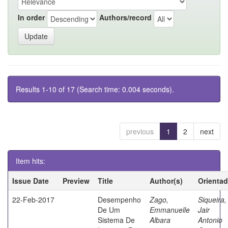
In order
Authors/record
Results 1-10 of 17 (Search time: 0.004 seconds).
previous
1
2
next
Item hits:
Issue Date
Preview
Title
Author(s)
Orientad
22-Feb-2017
Desempenho
Zago,
Siqueira,
De Um
Emmanuelle
Jair
Sistema De
Albara
Antonio