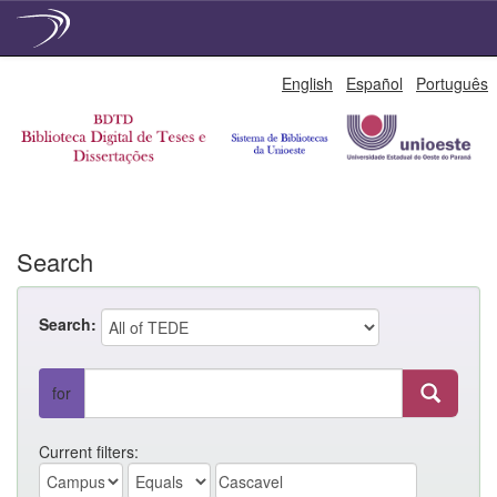
Skip
English
Español
Português
navigation
Search
Search:
for
Current filters: