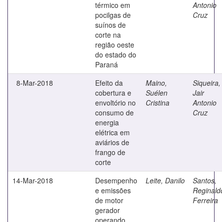
térmico em
Antonio
pocilgas de
Cruz
suínos de
corte na
região oeste
do estado do
Paraná
8-Mar-2018
Efeito da
Maino,
Siqueira,
cobertura e
Suélen
Jair
envoltório no
Cristina
Antonio
consumo de
Cruz
energia
elétrica em
aviários de
frango de
corte
14-Mar-2018
Desempenho
Leite, Danilo
Santos,
e emissões
Reginald
de motor
Ferreira
gerador
operando