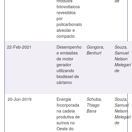
módulos
de
fotovoltaicos
revestidos
por
policarbonato
alveolar e
compacto
22-Feb-2021
Desempenho
Gongora,
Souza,
e emissões
Benhurt
Samuel
de motor
Nelson
gerador
Melegari
utilizando
de
biodiesel de
cártamo
20-Jun-2019
Energia
Schuba,
Souza,
Incorporada
Thiago
Samuel
na cadeia
Bana
Nelson
produtiva de
Melegari
suínos no
de
Oeste do