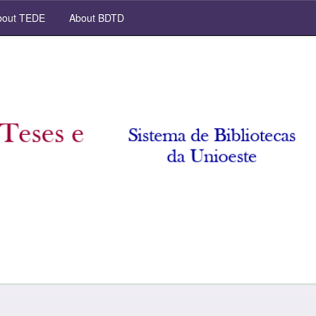
out TEDE
About BDTD