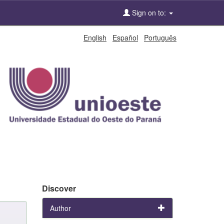
Sign on to:
English
Español
Português
Discover
Author