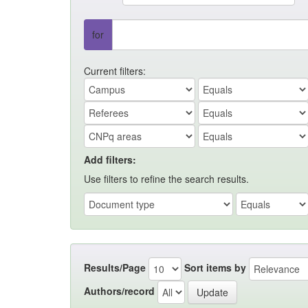
for
Current filters:
Add filters:
Use filters to refine the search results.
Results/Page
Sort items by
Authors/record