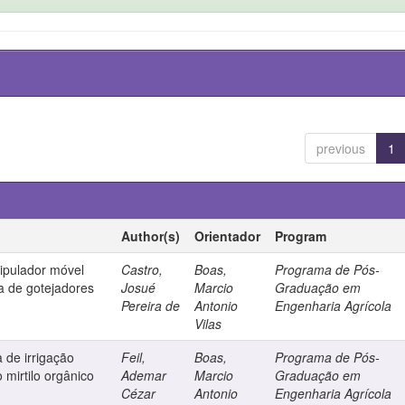
previous
1
Author(s)
Orientador
Program
ipulador móvel
Castro,
Boas,
Programa de Pós-
a de gotejadores
Josué
Marcio
Graduação em
Pereira de
Antonio
Engenharia Agrícola
Vilas
 de irrigação
Feil,
Boas,
Programa de Pós-
 mirtilo orgânico
Ademar
Marcio
Graduação em
Cézar
Antonio
Engenharia Agrícola