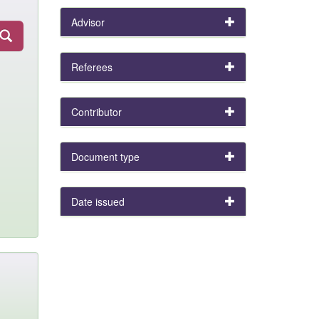
Advisor
Referees
Contributor
Document type
Date issued