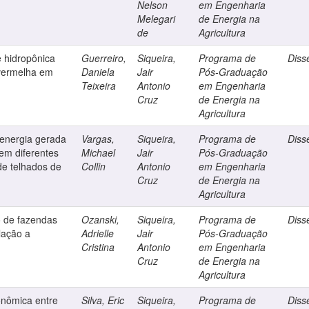
Nelson
em Engenharia
Melegari
de Energia na
de
Agricultura
 hidropônica
Guerreiro,
Siqueira,
Programa de
Diss
vermelha em
Daniela
Jair
Pós-Graduação
Teixeira
Antonio
em Engenharia
Cruz
de Energia na
Agricultura
 energia gerada
Vargas,
Siqueira,
Programa de
Diss
 em diferentes
Michael
Jair
Pós-Graduação
de telhados de
Collin
Antonio
em Engenharia
Cruz
de Energia na
Agricultura
o de fazendas
Ozanski,
Siqueira,
Programa de
Diss
elação a
Adrielle
Jair
Pós-Graduação
Cristina
Antonio
em Engenharia
Cruz
de Energia na
Agricultura
onômica entre
Silva, Eric
Siqueira,
Programa de
Diss