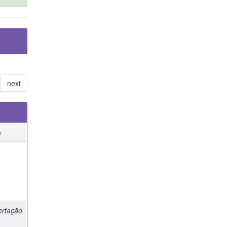
next
e
e
ertação