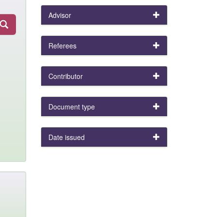
Advisor
Referees
Contributor
Document type
Date issued