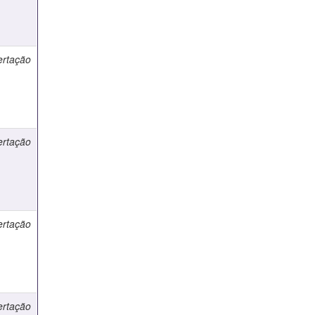
ertação
ertação
ertação
ertação