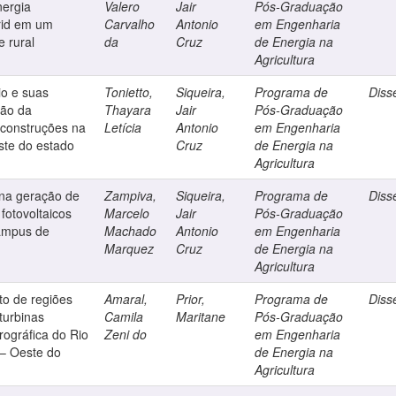
nergia
Valero
Jair
Pós-Graduação
grid em um
Carvalho
Antonio
em Engenharia
e rural
da
Cruz
de Energia na
Agricultura
io e suas
Tonietto,
Siqueira,
Programa de
Diss
ção da
Thayara
Jair
Pós-Graduação
construções na
Letícia
Antonio
em Engenharia
ste do estado
Cruz
de Energia na
Agricultura
 na geração de
Zampiva,
Siqueira,
Programa de
Diss
 fotovoltaicos
Marcelo
Jair
Pós-Graduação
Campus de
Machado
Antonio
em Engenharia
Marquez
Cruz
de Energia na
Agricultura
to de regiões
Amaral,
Prior,
Programa de
Diss
 turbinas
Camila
Maritane
Pós-Graduação
drográfica do Rio
Zeni do
em Engenharia
 – Oeste do
de Energia na
Agricultura