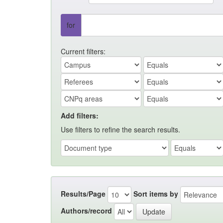
for
Current filters:
Add filters:
Use filters to refine the search results.
Results/Page
Sort items by
Authors/record