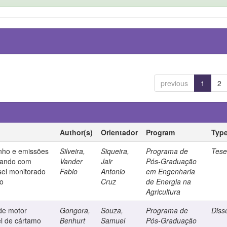
previous
1
2
Author(s)
Orientador
Program
Typ
ho e emissões
Silveira,
Siqueira,
Programa de
Tes
rando com
Vander
Jair
Pós-Graduação
sel monitorado
Fabio
Antonio
em Engenharia
ão
Cruz
de Energia na
Agricultura
de motor
Gongora,
Souza,
Programa de
Diss
el de cártamo
Benhurt
Samuel
Pós-Graduação