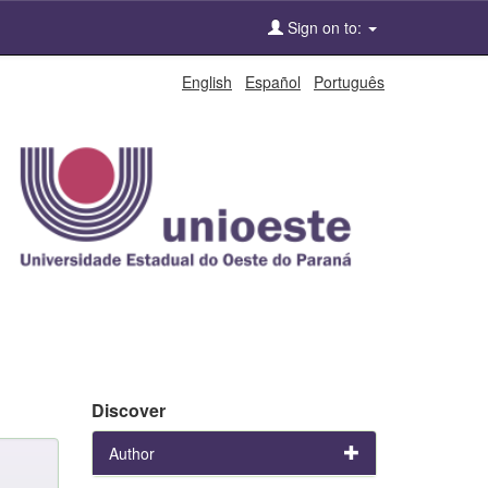
Sign on to:
English
Español
Português
Discover
Author