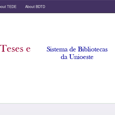
out TEDE
About BDTD