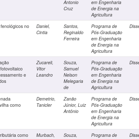
Antonio
em Engenharia
Cruz
de Energia na
Agricultura
s fenológicos no
Daniel,
Santos,
Programa de
Diss
Cintia
Reginaldo
Pós-Graduação
Ferreira
em Engenharia
de Energia na
Agricultura
iação
Zucareli,
Souza,
Programa de
Diss
otovoltaico
Vitor
Samuel
Pós-Graduação
ocessamento e
Leandro
Nelson
em Engenharia
dos
Melegaria
de Energia na
de
Agricultura
genada
Demetrio,
Zanão
Programa de
Diss
vilha como
Tanicler
Júnior, Luiz
Pós-Graduação
Antônio
em Engenharia
de Energia na
Agricultura
tributária como
Murbach,
Souza,
Programa de
Diss