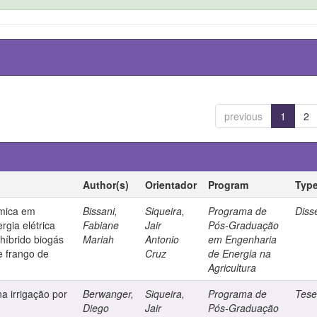
previous
1
2
Author(s)
Orientador
Program
Typ
ômica em
Bissani,
Siqueira,
Programa de
Diss
rgia elétrica
Fabiane
Jair
Pós-Graduação
 híbrido biogás
Mariah
Antonio
em Engenharia
de frango de
Cruz
de Energia na
Agricultura
na irrigação por
Berwanger,
Siqueira,
Programa de
Tes
Diego
Jair
Pós-Graduação