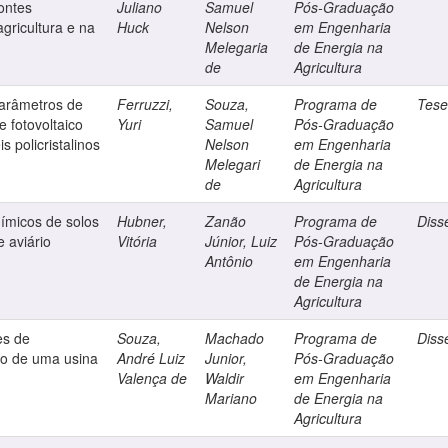
ontes
Juliano
Samuel
Pós-Graduação
gricultura e na
Huck
Nelson
em Engenharia
Melegaria
de Energia na
de
Agricultura
parâmetros de
Ferruzzi,
Souza,
Programa de
Tes
e fotovoltaico
Yuri
Samuel
Pós-Graduação
s policristalinos
Nelson
em Engenharia
Melegari
de Energia na
de
Agricultura
uímicos de solos
Hubner,
Zanão
Programa de
Diss
 aviário
Vitória
Júnior, Luiz
Pós-Graduação
Antônio
em Engenharia
de Energia na
Agricultura
es de
Souza,
Machado
Programa de
Diss
ado de uma usina
André Luiz
Junior,
Pós-Graduação
Valença de
Waldir
em Engenharia
Mariano
de Energia na
Agricultura