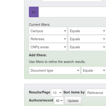
for
Current filters:
Add filters:
Use filters to refine the search results.
Results/Page
Sort items by
Authors/record