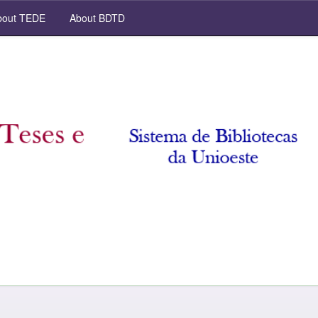
out TEDE
About BDTD