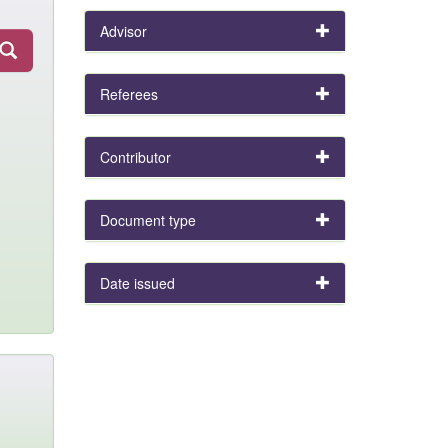
Advisor
Referees
Contributor
Document type
Date issued