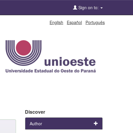
Sign on to:
English
Español
Português
Discover
Author