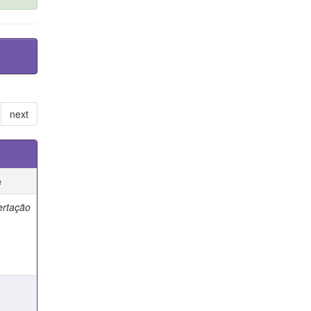
next
e
ertação
e