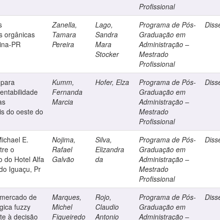
Profissional
s
Zanella,
Lago,
Programa de Pós-
Diss
s orgânicas
Tamara
Sandra
Graduação em
tina-PR
Pereira
Mara
Administração –
Stocker
Mestrado
Profissional
 para
Kumm,
Hofer, Elza
Programa de Pós-
Diss
tentabilidade
Fernanda
Graduação em
as
Marcia
Administração –
is do oeste do
Mestrado
Profissional
ichael E.
Nojima,
Silva,
Programa de Pós-
Diss
tre o
Rafael
Elizandra
Graduação em
 do Hotel Alfa
Galvão
da
Administração –
 do Iguaçu, Pr
Mestrado
Profissional
 mercado de
Marques,
Rojo,
Programa de Pós-
Diss
gica fuzzy
Michel
Claudio
Graduação em
te à decisão
Figueiredo
Antonio
Administração –