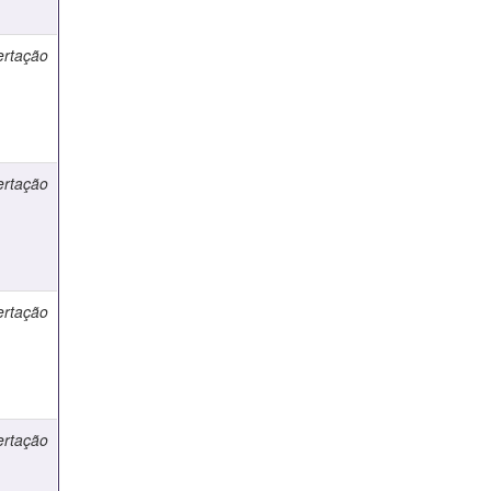
ertação
ertação
ertação
ertação