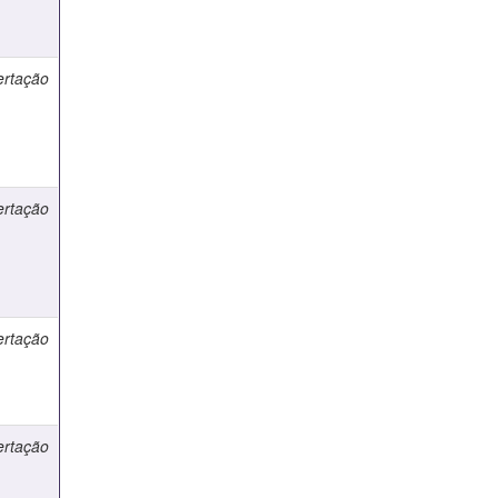
ertação
ertação
ertação
ertação