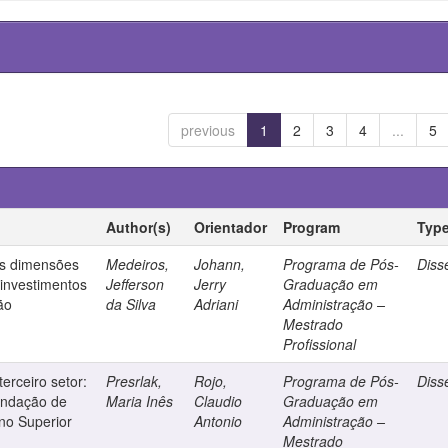
previous
1
2
3
4
...
5
Author(s)
Orientador
Program
Typ
as dimensões
Medeiros,
Johann,
Programa de Pós-
Diss
investimentos
Jefferson
Jerry
Graduação em
ão
da Silva
Adriani
Administração –
Mestrado
Profissional
erceiro setor:
Presrlak,
Rojo,
Programa de Pós-
Diss
undação de
Maria Inês
Claudio
Graduação em
ino Superior
Antonio
Administração –
Mestrado