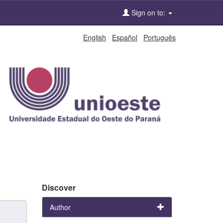
Sign on to:
English
Español
Português
Discover
Author