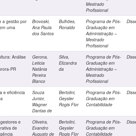
Mestrado
Profissional
e a gestão por
Brovoski,
Bulhões,
Programa de Pós-
Diss
o em uma
Ana Paula
Ronaldo
Graduação em
dos Santos
Administração –
Mestrado
Profissional
ltura: Análise
Gerona,
Silva,
Programa de Pós-
Diss
Leticia
Elizandra
Graduação em
urora-PR
Natânia
da
Administração –
Pereira
Mestrado
Blanco
Profissional
 e eficiência
Souza
Bertolini,
Programa de Pós-
Diss
as
Junior,
Geysler
Graduação em
Wagner
Rogis Flor
Contabilidade
Dantas de
 gestores e
Oliveira,
Bertolini,
Programa de Pós-
Diss
ativa de
Evandro
Geysler
Graduação em
agência
Augusto de
Rogis Flor
Contabilidade