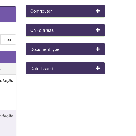
Contributor
CNPq areas
next
Document type
Date issued
e
ertação
ertação