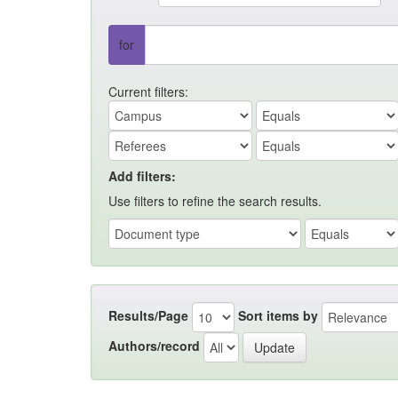
for
Current filters:
Add filters:
Use filters to refine the search results.
Results/Page
Sort items by
Authors/record