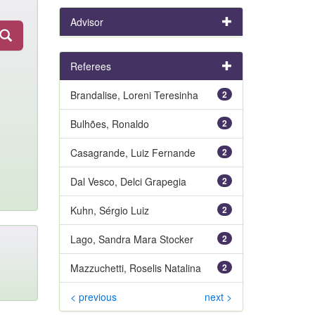
Advisor
Referees
Brandalise, Loreni Teresinha
2
Bulhões, Ronaldo
2
Casagrande, Luiz Fernande
2
Dal Vesco, Delci Grapegia
2
Kuhn, Sérgio Luiz
2
Lago, Sandra Mara Stocker
2
Mazzuchetti, Roselis Natalina
2
< previous
next >