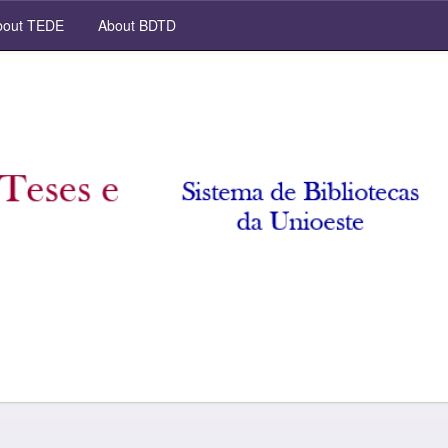
out TEDE
About BDTD