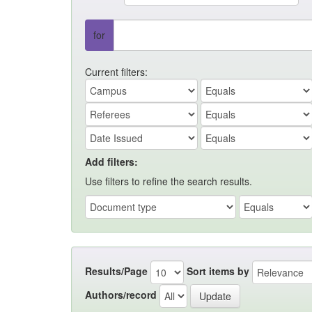
for
Current filters:
Add filters:
Use filters to refine the search results.
Results/Page
Sort items by
Authors/record