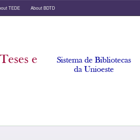
out TEDE
About BDTD