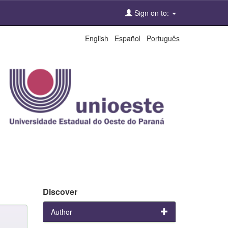
Sign on to:
English
Español
Português
Discover
Author