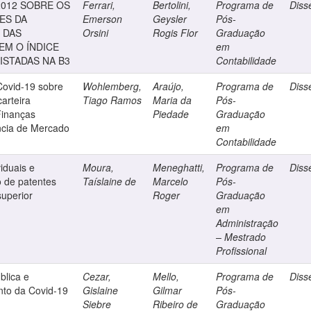
2012 SOBRE OS
Ferrari,
Bertolini,
Programa de
Diss
ES DA
Emerson
Geysler
Pós-
 DAS
Orsini
Rogis Flor
Graduação
M O ÍNDICE
em
ISTADAS NA B3
Contabilidade
ovid-19 sobre
Wohlemberg,
Araújo,
Programa de
Diss
arteira
Tiago Ramos
Maria da
Pós-
Finanças
Piedade
Graduação
ncia de Mercado
em
Contabilidade
viduais e
Moura,
Meneghatti,
Programa de
Diss
o de patentes
Taíslaine de
Marcelo
Pós-
superior
Roger
Graduação
em
Administração
– Mestrado
Profissional
blica e
Cezar,
Mello,
Programa de
Diss
nto da Covid-19
Gislaine
Gilmar
Pós-
Siebre
Ribeiro de
Graduação