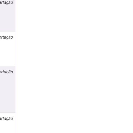
ertação
ertação
ertação
ertação