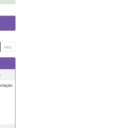
next
e
ertação