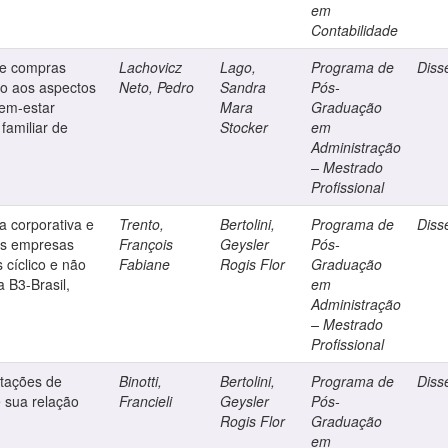
em
Contabilidade
 de compras
Lachovicz
Lago,
Programa de
Diss
o aos aspectos
Neto, Pedro
Sandra
Pós-
bem-estar
Mara
Graduação
 familiar de
Stocker
em
Administração
– Mestrado
Profissional
a corporativa e
Trento,
Bertolini,
Programa de
Diss
as empresas
François
Geysler
Pós-
 cíclico e não
Fabiane
Rogis Flor
Graduação
 B3-Brasil,
em
Administração
– Mestrado
Profissional
rtações de
Binotti,
Bertolini,
Programa de
Diss
e sua relação
Francieli
Geysler
Pós-
Rogis Flor
Graduação
em