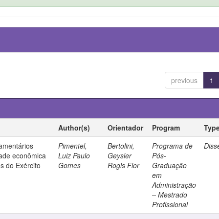
previous
1
Author(s)
Orientador
Program
Typ
çamentários
Pimentel,
Bertolini,
Programa de
Diss
dade econômica
Luiz Paulo
Geysler
Pós-
s do Exército
Gomes
Rogis Flor
Graduação
em
Administração
– Mestrado
Profissional