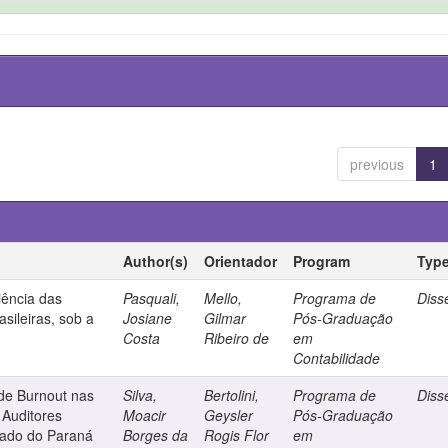
previous
1
Author(s)
Orientador
Program
Typ
iência das
Pasquali,
Mello,
Programa de
Diss
sileiras, sob a
Josiane
Gilmar
Pós-Graduação
a
Costa
Ribeiro de
em
Contabilidade
de Burnout nas
Silva,
Bertolini,
Programa de
Diss
 Auditores
Moacir
Geysler
Pós-Graduação
stado do Paraná
Borges da
Rogis Flor
em