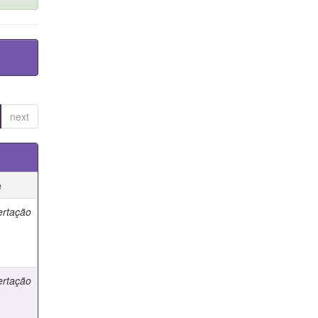
next
e
ertação
ertação