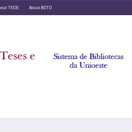
out TEDE
About BDTD