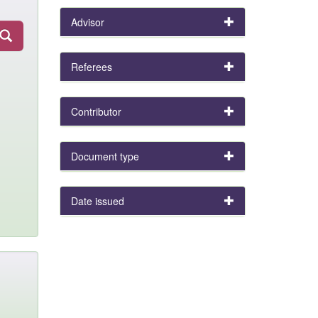
Advisor
Referees
Contributor
Document type
Date issued