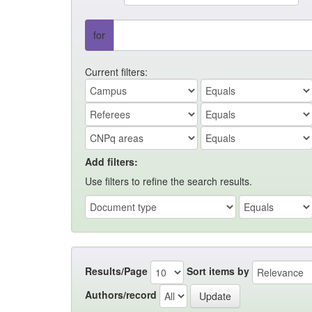
for
Current filters:
Add filters:
Use filters to refine the search results.
Results/Page
Sort items by
Authors/record