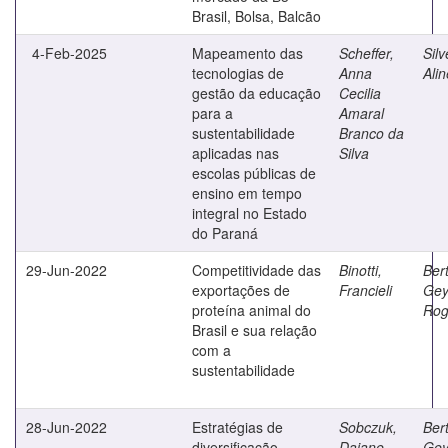
Brasil, Bolsa, Balcão
4-Feb-2025
Mapeamento das
Scheffer,
Silv
tecnologias de
Anna
Ali
gestão da educação
Cecilia
para a
Amaral
sustentabilidade
Branco da
aplicadas nas
Silva
escolas públicas de
ensino em tempo
integral no Estado
do Paraná
29-Jun-2022
Competitividade das
Binotti,
Bert
exportações de
Francieli
Gey
proteína animal do
Rog
Brasil e sua relação
com a
sustentabilidade
28-Jun-2022
Estratégias de
Sobczuk,
Bert
diversificação
Daiane
Gey