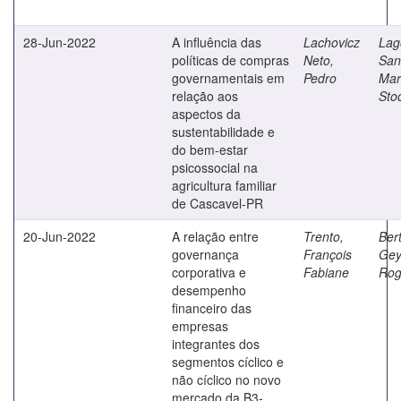
28-Jun-2022
A influência das
Lachovicz
Lag
políticas de compras
Neto,
San
governamentais em
Pedro
Mar
relação aos
Sto
aspectos da
sustentabilidade e
do bem-estar
psicossocial na
agricultura familiar
de Cascavel-PR
20-Jun-2022
A relação entre
Trento,
Bert
governança
François
Gey
corporativa e
Fabiane
Rog
desempenho
financeiro das
empresas
integrantes dos
segmentos cíclico e
não cíclico no novo
mercado da B3-