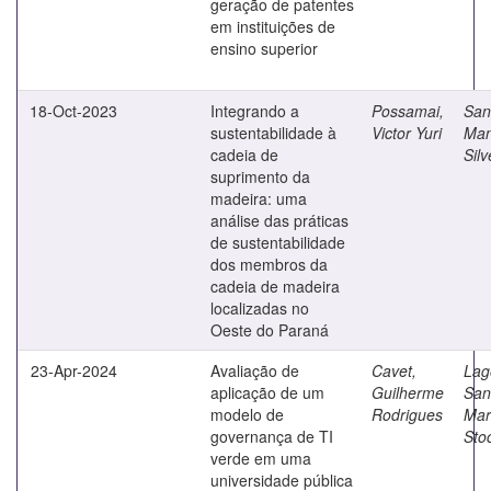
geração de patentes
em instituições de
ensino superior
18-Oct-2023
Integrando a
Possamai,
San
sustentabilidade à
Victor Yuri
Man
cadeia de
Silv
suprimento da
madeira: uma
análise das práticas
de sustentabilidade
dos membros da
cadeia de madeira
localizadas no
Oeste do Paraná
23-Apr-2024
Avaliação de
Cavet,
Lag
aplicação de um
Guilherme
San
modelo de
Rodrigues
Mar
governança de TI
Sto
verde em uma
universidade pública