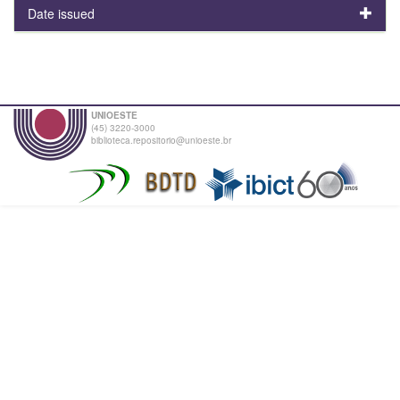
Date issued
UNIOESTE
(45) 3220-3000
biblioteca.repositorio@unioeste.br