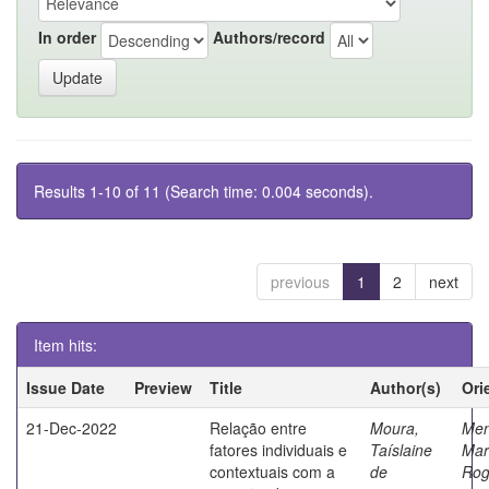
In order
Authors/record
Results 1-10 of 11 (Search time: 0.004 seconds).
previous
1
2
next
Item hits:
Issue Date
Preview
Title
Author(s)
Ori
21-Dec-2022
Relação entre
Moura,
Men
fatores individuais e
Taíslaine
Mar
contextuais com a
de
Rog