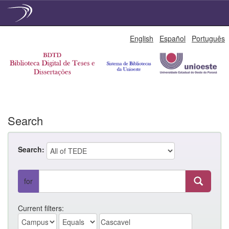
Skip
English
Español
Português
navigation
Search
Search:
for
Current filters: