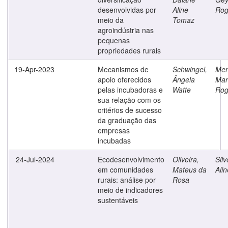
desenvolvidas por
Aline
Rog
meio da
Tomaz
agroindústria nas
pequenas
propriedades rurais
19-Apr-2023
Mecanismos de
Schwingel,
Men
apoio oferecidos
Ângela
Mar
pelas incubadoras e
Watte
Rog
sua relação com os
critérios de sucesso
da graduação das
empresas
incubadas
24-Jul-2024
Ecodesenvolvimento
Oliveira,
Silv
em comunidades
Mateus da
Ali
rurais: análise por
Rosa
meio de indicadores
sustentáveis