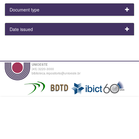
Document type
Date issued
UNIOESTE
(45) 3220-3000
biblioteca.repositorio@unioeste.br