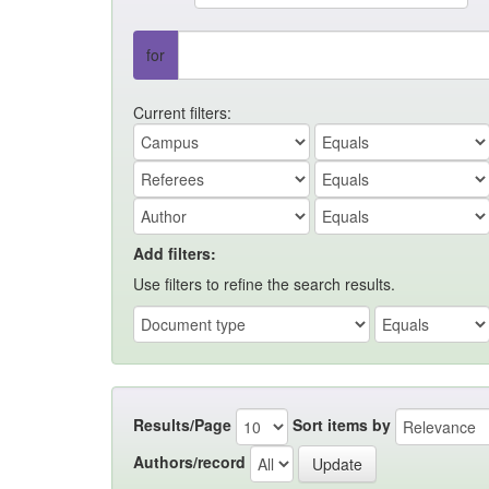
for
Current filters:
Add filters:
Use filters to refine the search results.
Results/Page
Sort items by
Authors/record