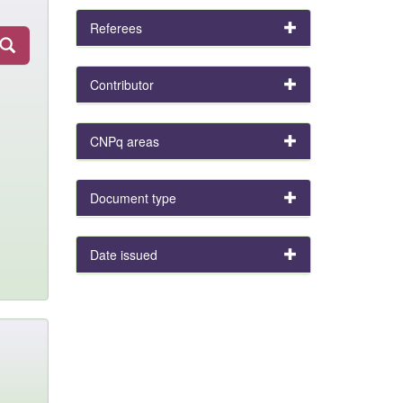
Referees
Contributor
CNPq areas
Document type
Date issued