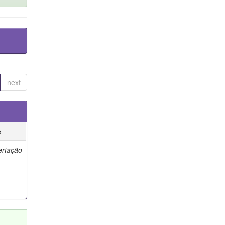
next
e
ertação