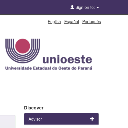
Sign on to:
English
Español
Português
Discover
Advisor