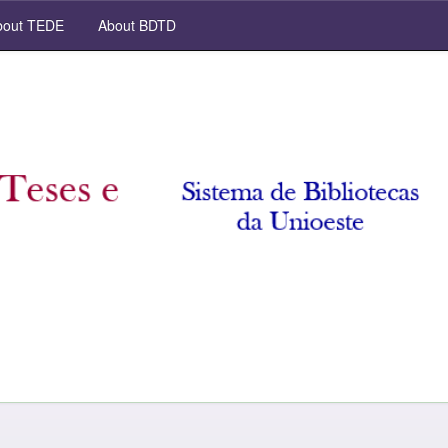
out TEDE
About BDTD