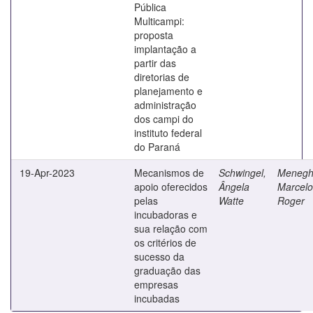
Pública
Multicampi:
proposta
implantação a
partir das
diretorias de
planejamento e
administração
dos campi do
instituto federal
do Paraná
19-Apr-2023
Mecanismos de
Schwingel,
Menegha
apoio oferecidos
Ângela
Marcelo
pelas
Watte
Roger
incubadoras e
sua relação com
os critérios de
sucesso da
graduação das
empresas
incubadas