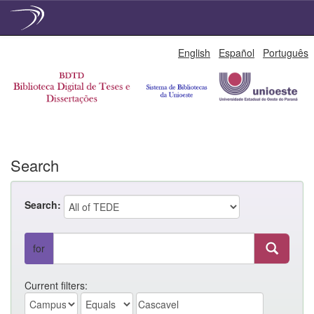
Skip
English
Español
Português
navigation
Search
Search:
for
Current filters: