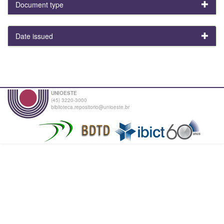
Document type
Date issued
UNIOESTE
(45) 3220-3000
biblioteca.repositorio@unioeste.br