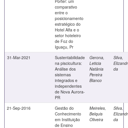
Porter: um
comparativo
entre o
posicionamento
estratégico do
Hotel Alfa e o
setor hoteleiro
de Foz do
Iguaçu, Pr
31-Mar-2021
Sustentabilidade
Gerona,
Silva,
na piscicultura:
Leticia
Elizand
Análise dos
Natânia
da
sistemas
Pereira
integrados e
Blanco
independentes
de Nova Aurora-
PR
21-Sep-2016
Gestão do
Meireles,
Silva,
Conhecimento
Belquis
Elizand
em Instituição
Oliveira
da
de Ensino