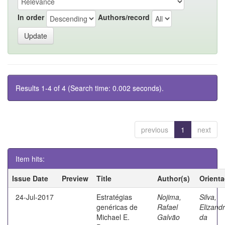
In order
Authors/record
Results 1-4 of 4 (Search time: 0.002 seconds).
previous
1
next
Item hits:
Issue Date
Preview
Title
Author(s)
Orient
24-Jul-2017
Estratégias
Nojima,
Silva,
genéricas de
Rafael
Elizand
Michael E.
Galvão
da