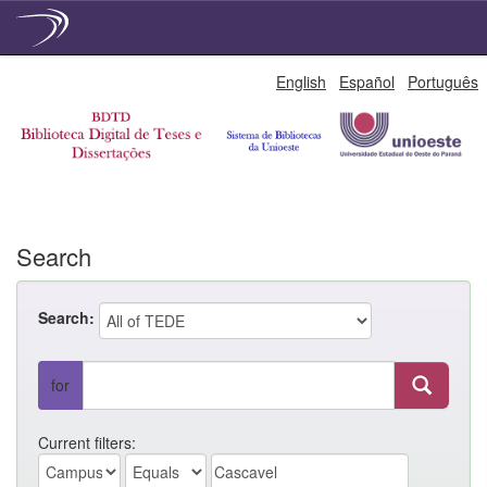
Skip
English
Español
Português
navigation
Search
Search:
for
Current filters: