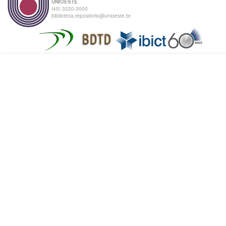
UNIOESTE
(45) 3220-3000
biblioteca.repositorio@unioeste.br