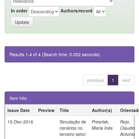
In order
Authors/record
Results 1-4 of 4 (Search time: 0.002 seconds).
previous
1
next
Item hits:
Issue Date
Preview
Title
Author(s)
Orientad
15-Dec-2016
Simulação de
Presrlak,
Rojo,
cenários no
Maria Inês
Claudio
terceiro setor:
Antonio