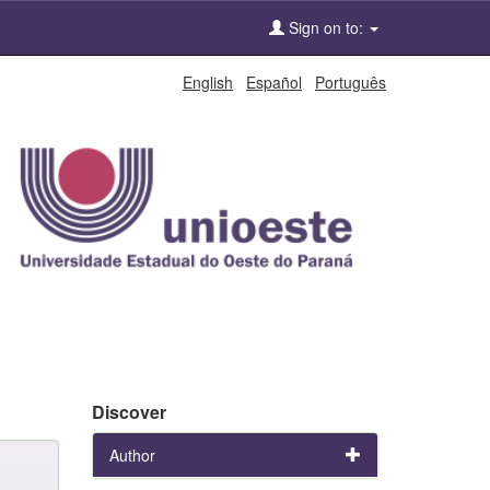
Sign on to:
English
Español
Português
Discover
Author