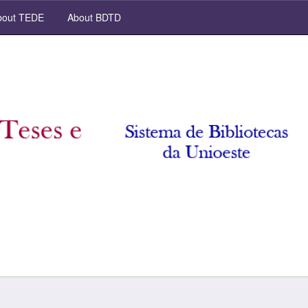
out TEDE
About BDTD