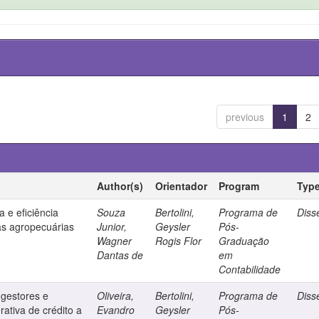
previous
1
2
Author(s)
Orientador
Program
Typ
 e eficiência
Souza
Bertolini,
Programa de
Diss
s agropecuárias
Junior,
Geysler
Pós-
Wagner
Rogis Flor
Graduação
Dantas de
em
Contabilidade
 gestores e
Oliveira,
Bertolini,
Programa de
Diss
ativa de crédito a
Evandro
Geysler
Pós-