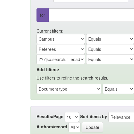
for
Current filters:
Add filters:
Use filters to refine the search results.
Results/Page
Sort items by
Authors/record