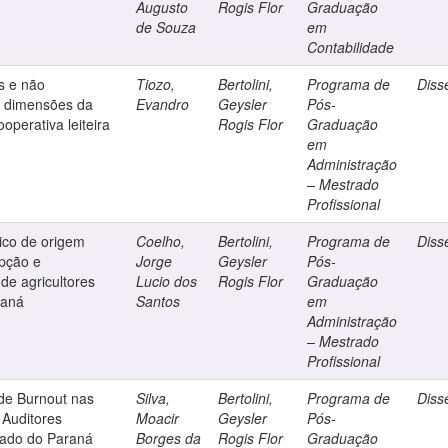
Augusto
Rogis Flor
Graduação
de Souza
em
Contabilidade
s e não
Tiozo,
Bertolini,
Programa de
Diss
s dimensões da
Evandro
Geysler
Pós-
operativa leiteira
Rogis Flor
Graduação
em
Administração
– Mestrado
Profissional
xico de origem
Coelho,
Bertolini,
Programa de
Diss
epção e
Jorge
Geysler
Pós-
de agricultores
Lucio dos
Rogis Flor
Graduação
raná
Santos
em
Administração
– Mestrado
Profissional
de Burnout nas
Silva,
Bertolini,
Programa de
Diss
 Auditores
Moacir
Geysler
Pós-
stado do Paraná
Borges da
Rogis Flor
Graduação