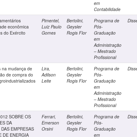
em
Contabilidade
çamentários
Pimentel,
Bertolini,
Programa de
Diss
dade econômica
Luiz Paulo
Geysler
Pós-
s do Exército
Gomes
Rogis Flor
Graduação
em
Administração
– Mestrado
Profissional
ões na mudança de
Lira,
Bertolini,
Programa de
Diss
são de compra do
Adilson
Geysler
Pós-
roindustrializados
Leite
Rogis Flor
Graduação
em
Administração
– Mestrado
Profissional
2012 SOBRE OS
Ferrari,
Bertolini,
Programa de
Diss
ES DA
Emerson
Geysler
Pós-
L DAS EMPRESAS
Orsini
Rogis Flor
Graduação
E DE ENERGIA
em