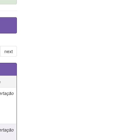
next
e
ertação
ertação