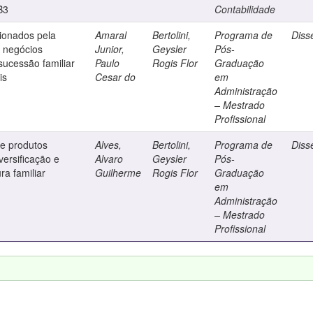
B3
Contabilidade
ionados pela
Amaral
Bertolini,
Programa de
Diss
e negócios
Junior,
Geysler
Pós-
sucessão familiar
Paulo
Rogis Flor
Graduação
is
Cesar do
em
Administração
– Mestrado
Profissional
de produtos
Alves,
Bertolini,
Programa de
Diss
versificação e
Alvaro
Geysler
Pós-
ra familiar
Guilherme
Rogis Flor
Graduação
em
Administração
– Mestrado
Profissional