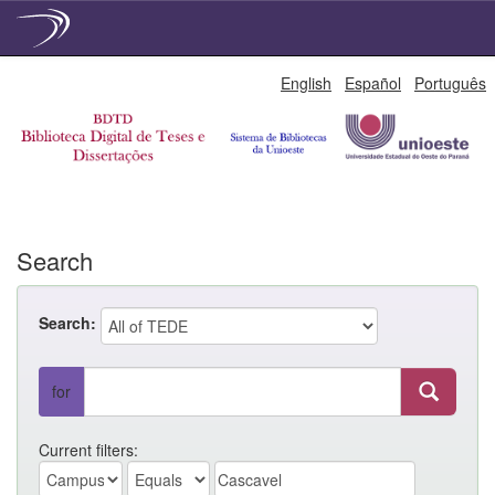
Skip
English
Español
Português
navigation
Search
Search:
for
Current filters: