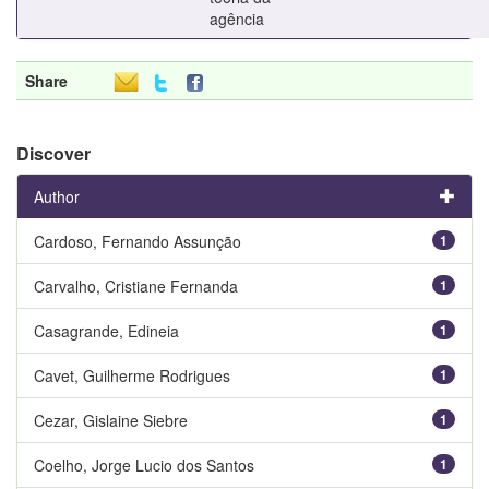
agência
Share
Discover
Author
Cardoso, Fernando Assunção
1
Carvalho, Cristiane Fernanda
1
Casagrande, Edineia
1
Cavet, Guilherme Rodrigues
1
Cezar, Gislaine Siebre
1
Coelho, Jorge Lucio dos Santos
1