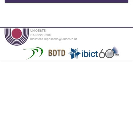
UNIOESTE
(45) 3220-3000
biblioteca.repositorio@unioeste.br