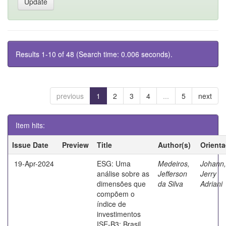
Results 1-10 of 48 (Search time: 0.006 seconds).
previous
1
2
3
4
...
5
next
Item hits:
Issue Date
Preview
Title
Author(s)
Orient
19-Apr-2024
ESG: Uma
Medeiros,
Johann,
análise sobre as
Jefferson
Jerry
dimensões que
da Silva
Adriani
compõem o
índice de
investimentos
ISE-B3: Brasil,