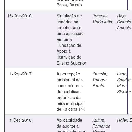
Bolsa, Balcão
15-Dec-2016
Simulação de
Presrlak,
Rojo,
cenários no
Maria Inês
Claudio
terceiro setor:
Antonio
uma aplicação
em uma
Fundação de
Apoio à
Instituição de
Ensino Superior
1-Sep-2017
A percepção
Zanella,
Lago,
ambiental dos
Tamara
Sandra
consumidores
Pereira
Mara
de hortaliças
Stocker
orgânicas da
feira municipal
de Palotina-PR
1-Dec-2016
Aplicabilidade
Kumm,
Hofer, E
da auditoria
Fernanda
para evidenciar
Marcia