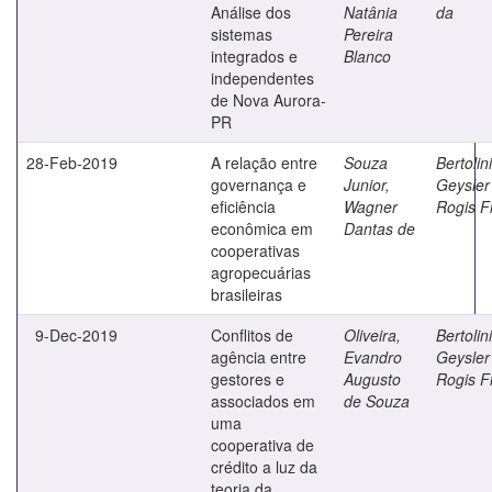
Análise dos
Natânia
da
sistemas
Pereira
integrados e
Blanco
independentes
de Nova Aurora-
PR
28-Feb-2019
A relação entre
Souza
Bertolini
governança e
Junior,
Geysler
eficiência
Wagner
Rogis F
econômica em
Dantas de
cooperativas
agropecuárias
brasileiras
9-Dec-2019
Conflitos de
Oliveira,
Bertolini
agência entre
Evandro
Geysler
gestores e
Augusto
Rogis F
associados em
de Souza
uma
cooperativa de
crédito a luz da
teoria da