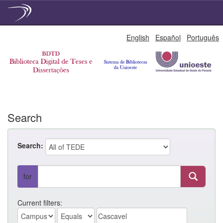
Skip
English
Español
Português
navigation
Search
Search:
for
Current filters: