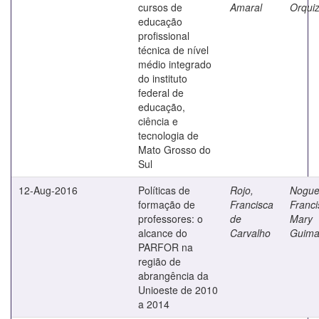
cursos de
Amaral
Orqui
educação
profissional
técnica de nível
médio integrado
do instituto
federal de
educação,
ciência e
tecnologia de
Mato Grosso do
Sul
12-Aug-2016
Políticas de
Rojo,
Nogue
formação de
Francisca
Franci
professores: o
de
Mary
alcance do
Carvalho
Guima
PARFOR na
região de
abrangência da
Unioeste de 2010
a 2014