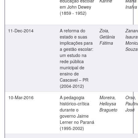
educação escolar
Karine
Maria
em John Dewey
Inalva
(1859 - 1952)
11-Dec-2014
A reforma do
Zoia,
Zanard
estado e suas
Getânia
Isaura
implicações para
Fátima
Monic
a gestão escolar:
Souza
um estudo na
rede pública
municipal de
ensino de
Cascavel – PR
(2004-2012)
10-Mar-2016
A pedagogia
Moreira,
Orso,
histórico-crítica
Helloysa
Paulin
durante o
Bragueto
José
governo Jaime
Lerner no Paraná
(1995-2002)