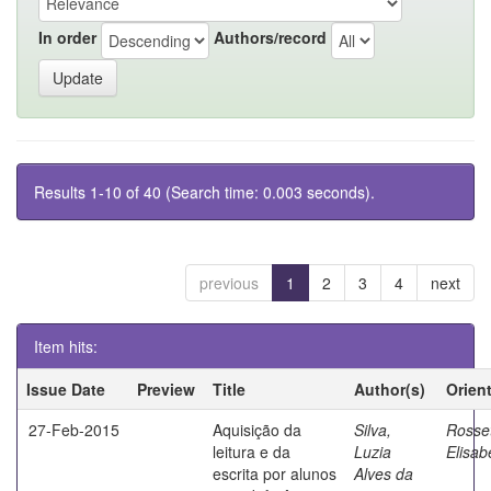
In order
Authors/record
Results 1-10 of 40 (Search time: 0.003 seconds).
previous
1
2
3
4
next
Item hits:
Issue Date
Preview
Title
Author(s)
Orien
27-Feb-2015
Aquisição da
Silva,
Rosset
leitura e da
Luzia
Elisab
escrita por alunos
Alves da