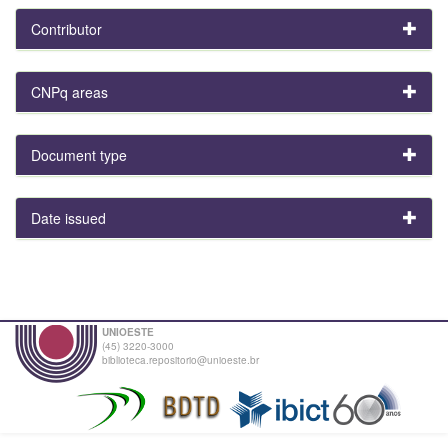
Contributor
CNPq areas
Document type
Date issued
UNIOESTE
(45) 3220-3000
biblioteca.repositorio@unioeste.br