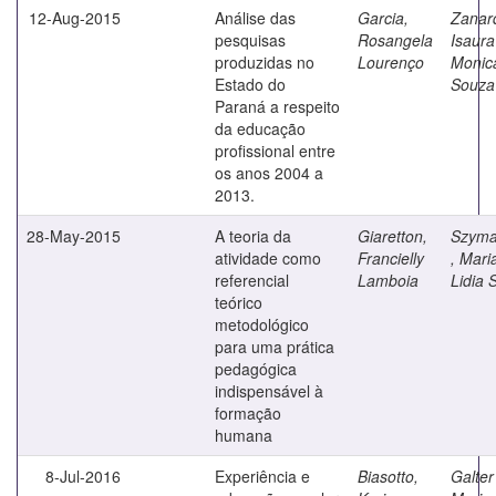
12-Aug-2015
Análise das
Garcia,
Zanard
pesquisas
Rosangela
Isaura
produzidas no
Lourenço
Monic
Estado do
Souza
Paraná a respeito
da educação
profissional entre
os anos 2004 a
2013.
28-May-2015
A teoria da
Giaretton,
Szyma
atividade como
Francielly
, Mari
referencial
Lamboia
Lidia 
teórico
metodológico
para uma prática
pedagógica
indispensável à
formação
humana
8-Jul-2016
Experiência e
Biasotto,
Galter