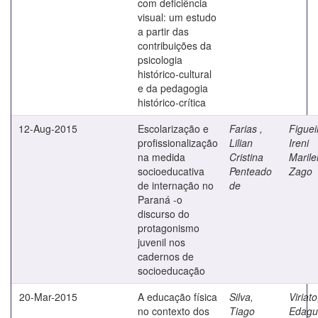
com deficiência
visual: um estudo
a partir das
contribuições da
psicologia
histórico-cultural
e da pedagogia
histórico-crítica
12-Aug-2015
Escolarização e
Farias ,
Figuei
profissionalização
Lilian
Ireni
na medida
Cristina
Maril
socioeducativa
Penteado
Zago
de internação no
de
Paraná -o
discurso do
protagonismo
juvenil nos
cadernos de
socioeducação
20-Mar-2015
A educação física
Silva,
Viriato
no contexto dos
Tiago
Edagu